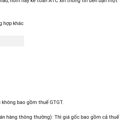
nhau, hôm nay kế toán ATC xin thông tin đến bạn một
ốc không bao gồm thuế GTGT.
án hàng thông thường): Thì giá gốc bao gồm cả thuế