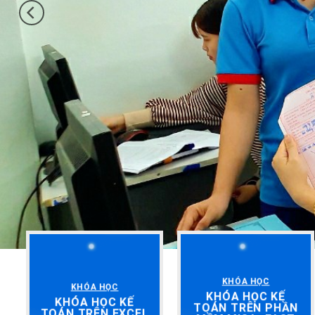
KHÓA HỌC
KHÓA HỌC
KHÓA HỌC KẾ
KHÓA HỌC KẾ
TOÁN TRÊN PHẦN
TOÁN TRÊN EXCEL