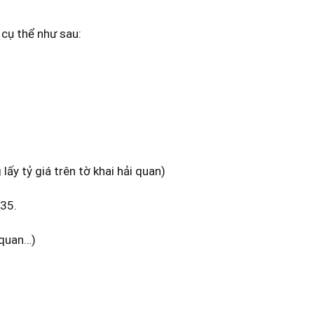
 cụ thể như sau:
y tỷ giá trên tờ khai hải quan)
635.
i quan…)