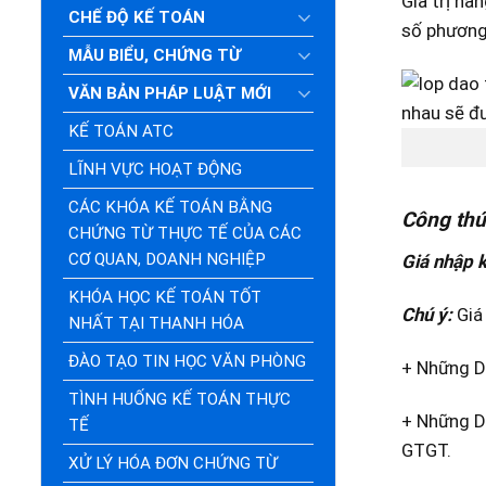
Gía trị hà
CHẾ ĐỘ KẾ TOÁN
số phương 
MẪU BIỂU, CHỨNG TỪ
VĂN BẢN PHÁP LUẬT MỚI
KẾ TOÁN ATC
LĨNH VỰC HOẠT ĐỘNG
CÁC KHÓA KẾ TOÁN BẰNG
Công thứ
CHỨNG TỪ THỰC TẾ CỦA CÁC
CƠ QUAN, DOANH NGHIỆP
Giá nhập 
KHÓA HỌC KẾ TOÁN TỐT
Chú ý
:
Giá 
NHẤT TẠI THANH HÓA
ĐÀO TẠO TIN HỌC VĂN PHÒNG
+ Những D
TÌNH HUỐNG KẾ TOÁN THỰC
+ Những D
TẾ
GTGT.
XỬ LÝ HÓA ĐƠN CHỨNG TỪ