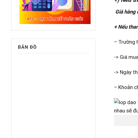
Giá hàng 
+ Nếu than
– Trường h
BẢN ĐỒ
-> Giá mua
-> Ngày th
– Khoản ch