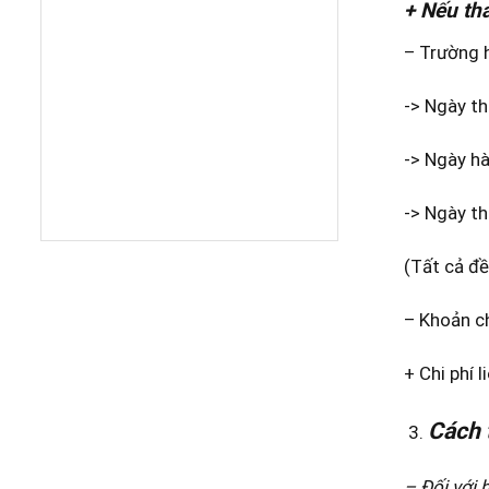
+ Nếu th
– Trường h
-> Ngày th
-> Ngày hà
-> Ngày th
(Tất cả đề
– Khoản ch
+ Chi phí l
Cách 
– Đối với 