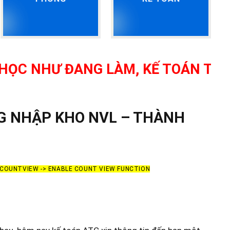
HƯ ĐANG LÀM, KẾ TOÁN TỔNG HỢP,
G NHẬP KHO NVL – THÀNH
> COUNTVIEW -> ENABLE COUNT VIEW FUNCTION