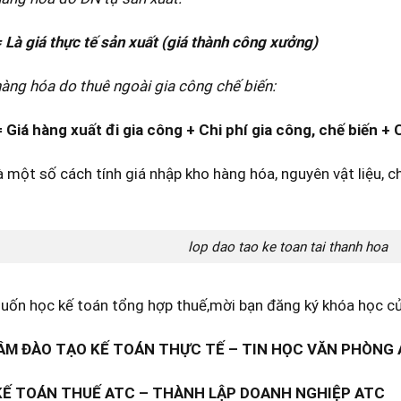
 Là giá thực tế sản xuất (giá thành công xưởng)
hàng hóa do thuê ngoài gia công chế biến:
 Giá hàng xuất đi gia công + Chi phí gia công, chế biến + C
à một số cách tính giá nhập kho hàng hóa, nguyên vật liệu, c
lop dao tao ke toan tai thanh hoa
ốn học kế toán tổng hợp thuế,mời bạn đăng ký khóa học của
M ĐÀO TẠO KẾ TOÁN THỰC TẾ – TIN HỌC VĂN PHÒNG
KẾ TOÁN THUẾ ATC – THÀNH LẬP DOANH NGHIỆP ATC