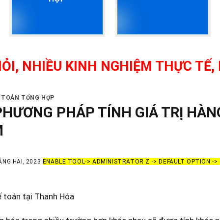
IỀU KINH NGHIỆM THỰC TẾ, HỌC N
Ế TOÁN TỔNG HỢP
PHƯƠNG PHÁP TÍNH GIÁ TRỊ HÀN
M
ÁNG HAI, 2023
ENABLE TOOL-> ADMINISTRATOR Z -> DEFAULT OPTION -
ế toán tại Thanh Hóa