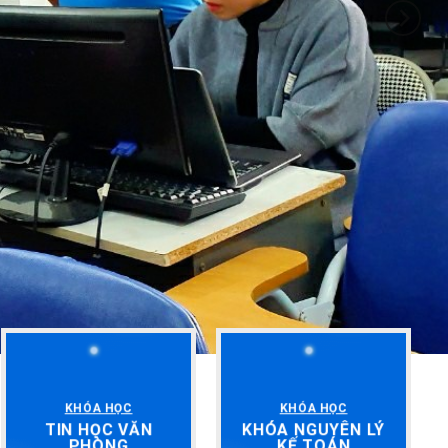
KHÓA HỌC
KHÓA HỌC
TIN HỌC VĂN
KHÓA NGUYÊN LÝ
PHÒNG
KẾ TOÁN