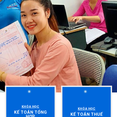
KHÓA HỌC
KHÓA HỌC
KẾ TOÁN TỔNG
KẾ TOÁN THUẾ
HỢP