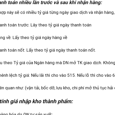
anh toán nhiều lần trước và sau khi nhận hàng:
ợp này sẽ có nhiều tỷ giá từng ngày giao dịch và nhận hàng,
anh toán trước: Lây theo tỷ giá ngày thanh toán
ng về: Lấy theo tỷ giá ngày hàng về
anh toán nốt: Lấy theo tỷ giá ngày thanh toán nốt.
u theo Tỷ giá của Ngân hàng mà DN mở TK giao dịch. Không lấ
ênh lệch tỷ giá: Nếu lãi thì cho vào 515. Nếu lỗ thì cho vào 
iên quan như: (vận tải, bốc dỡ, lưu kho, chi phí mở thủ tục hả
tính giá nhập kho thành phẩm:
hàng hóa do DN tự sản xuất: