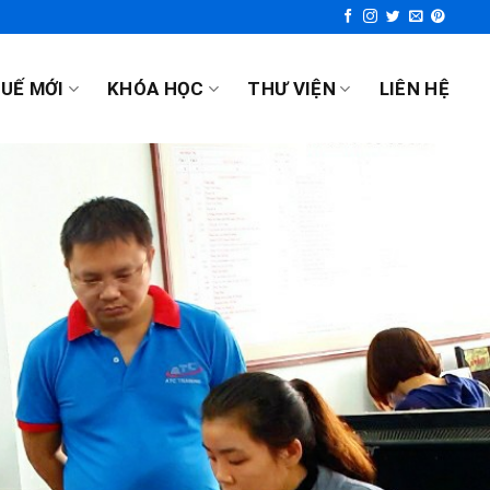
UẾ MỚI
KHÓA HỌC
THƯ VIỆN
LIÊN HỆ