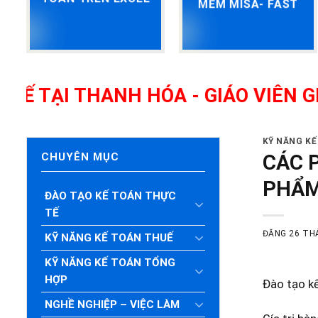
MỀM MISA- FAST
THANH HÓA - GIÁO VIÊN GIỎI, NH
KỸ NĂNG K
CÁC 
CHUYÊN MỤC
PHẨ
ĐÀO TẠO KẾ TOÁN THỰC
TẾ
ĐĂNG
26 TH
KỸ NĂNG KẾ TOÁN THUẾ
KỸ NĂNG KẾ TOÁN TỔNG
HỢP
Đào tạo k
NGHỀ NGHIỆP – VIỆC LÀM