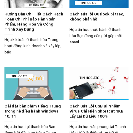
Hướng Dẫn Chi Tiết Cách Hạch
Cách sửa lỗi Outlook bị treo,
Toán Chi Phí Bảo Hành Sản
không phản hồi
Phẩm, Hàng Hóa Và Công
Trình Xây Dựng
Học tin học thực hành ở thanh
hóa Bạn đang cần gửi gấp một
Học kế toán ở thanh hóa Trong
email
hoạt động kinh doanh và xây lắp,
bảo
Cài đặt bàn phím tiếng Trung
Cách Sửa Lỗi USB Bị Nhiễm
trong hệ điều hành Windows
Virus Chỉ Hiện Shortcut 1KB
10, 11
Lấy Lại Dữ Liệu 100%
Học tin học tại thanh hóa Bạn
Học tin học văn phòng tại Thanh
đang bắt đầu học tiếng Trung,
Hóa USB là thiết bị lưu trữ di