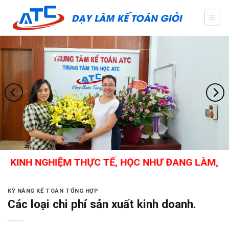
Skip
to
content
KINH NGHIỆM THỰC TẾ, HỌC NHƯ ĐANG LÀM, KẾ T
KỸ NĂNG KẾ TOÁN TỔNG HỢP
Các loại chi phí sản xuất kinh doanh.