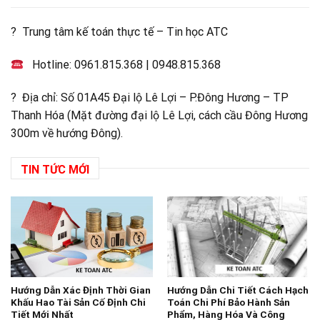
? Trung tâm kế toán thực tế – Tin học ATC
Hotline:
0961.815.368
|
0948.815.368
? Địa chỉ: Số 01A45 Đại lộ Lê Lợi – P.Đông Hương – TP
Thanh Hóa (Mặt đường đại lộ Lê Lợi, cách cầu Đông Hương
300m về hướng Đông).
TIN TỨC MỚI
Hướng Dẫn Xác Định Thời Gian
Hướng Dẫn Chi Tiết Cách Hạch
Khấu Hao Tài Sản Cố Định Chi
Toán Chi Phí Bảo Hành Sản
Tiết Mới Nhất
Phẩm, Hàng Hóa Và Công