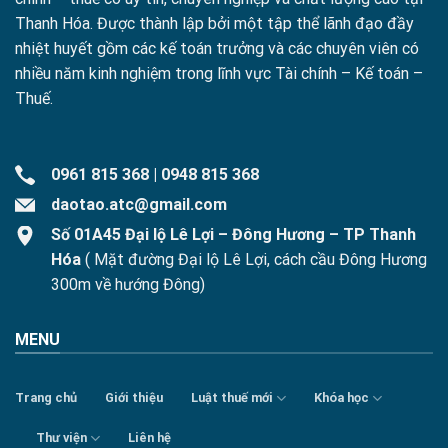
Thanh Hóa. Được thành lập bởi một tập thể lãnh đạo đầy
nhiệt huyết gồm các kế toán trưởng và các chuyên viên có
nhiều năm kinh nghiệm trong lĩnh vực Tài chính – Kế toán –
Thuế.
0961 815 368
|
0948 815 368
daotao.atc@gmail.com
Số 01A45 Đại lộ Lê Lợi – Đông Hương – TP Thanh
Hóa
( Mặt đường Đại lộ Lê Lợi, cách cầu Đông Hương
300m về hướng Đông)
MENU
Trang chủ
Giới thiệu
Luật thuế mới
Khóa học
Thư viện
Liên hệ