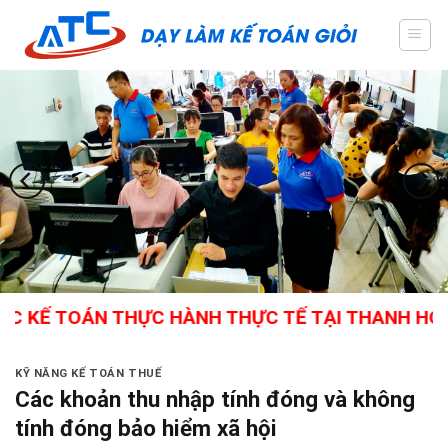
Skip
to
content
Ế TOÁN THỰC HÀNH THỰC TẾ TẠI THANH HÓA - GI
KỸ NĂNG KẾ TOÁN THUẾ
Các khoản thu nhập tính đóng và không
tính đóng bảo hiểm xã hội