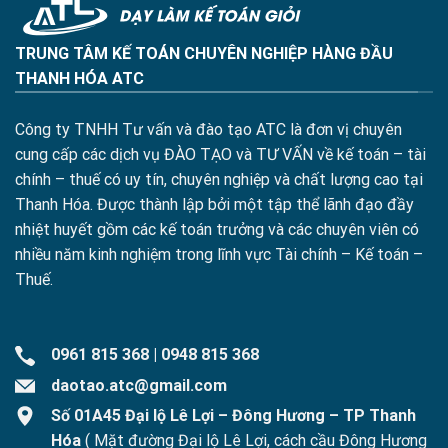
TRUNG TÂM KẾ TOÁN CHUYÊN NGHIỆP HÀNG ĐẦU
THANH HÓA ATC
Công ty TNHH Tư vấn và đào tạo ATC là đơn vị chuyên
cung cấp các dịch vụ ĐÀO TẠO và TƯ VẤN về kế toán – tài
chính – thuế có uy tín, chuyên nghiệp và chất lượng cao tại
Thanh Hóa. Được thành lập bởi một tập thể lãnh đạo đầy
nhiệt huyết gồm các kế toán trưởng và các chuyên viên có
nhiều năm kinh nghiệm trong lĩnh vực Tài chính – Kế toán –
Thuế.
0961 815 368
|
0948 815 368
daotao.atc@gmail.com
Số 01A45 Đại lộ Lê Lợi – Đông Hương – TP Thanh
Hóa
( Mặt đường Đại lộ Lê Lợi, cách cầu Đông Hương