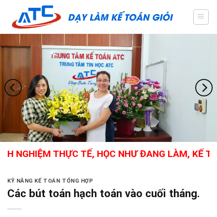
Skip
to
content
NGHIỆM THỰC TẾ, HỌC NHƯ ĐANG LÀM, KẾ TOÁN T
KỸ NĂNG KẾ TOÁN TỔNG HỢP
Các bút toán hạch toán vào cuối tháng.