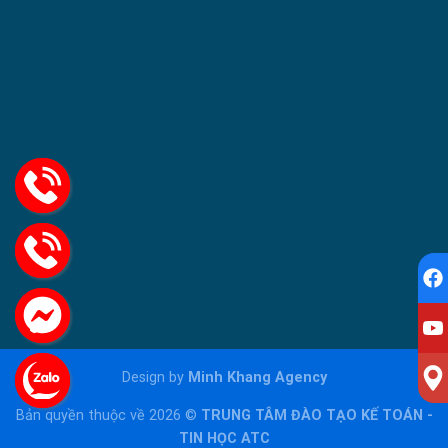
Design by
Minh Khang Agency
Bản quyền thuộc về 2026 ©
TRUNG TÂM ĐÀO TẠO KẾ TOÁN -
TIN HỌC ATC