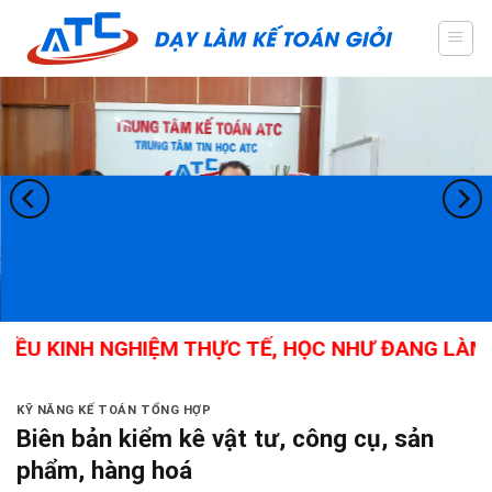
Skip
to
content
ỀU KINH NGHIỆM THỰC TẾ, HỌC NHƯ ĐANG LÀM, K
KỸ NĂNG KẾ TOÁN TỔNG HỢP
Biên bản kiểm kê vật tư, công cụ, sản
phẩm, hàng hoá