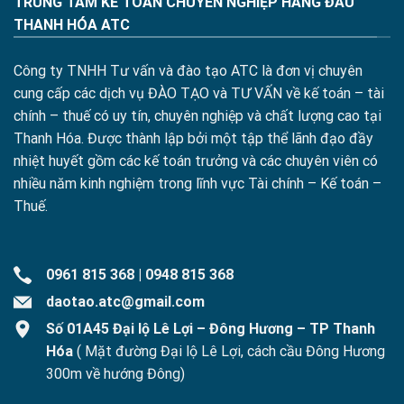
TRUNG TÂM KẾ TOÁN CHUYÊN NGHIỆP HÀNG ĐẦU
THANH HÓA ATC
Công ty TNHH Tư vấn và đào tạo ATC là đơn vị chuyên
cung cấp các dịch vụ ĐÀO TẠO và TƯ VẤN về kế toán – tài
chính – thuế có uy tín, chuyên nghiệp và chất lượng cao tại
Thanh Hóa. Được thành lập bởi một tập thể lãnh đạo đầy
nhiệt huyết gồm các kế toán trưởng và các chuyên viên có
nhiều năm kinh nghiệm trong lĩnh vực Tài chính – Kế toán –
Thuế.
0961 815 368
|
0948 815 368
daotao.atc@gmail.com
Số 01A45 Đại lộ Lê Lợi – Đông Hương – TP Thanh
Hóa
( Mặt đường Đại lộ Lê Lợi, cách cầu Đông Hương
300m về hướng Đông)