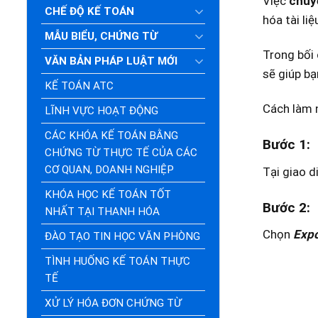
Việc
chuy
CHẾ ĐỘ KẾ TOÁN
hóa tài li
MẪU BIỂU, CHỨNG TỪ
Trong bối 
VĂN BẢN PHÁP LUẬT MỚI
sẽ giúp bạ
KẾ TOÁN ATC
Cách làm 
LĨNH VỰC HOẠT ĐỘNG
CÁC KHÓA KẾ TOÁN BẰNG
Bước 1
:
CHỨNG TỪ THỰC TẾ CỦA CÁC
CƠ QUAN, DOANH NGHIỆP
Tại giao
di
KHÓA HỌC KẾ TOÁN TỐT
Bước 2
:
NHẤT TẠI THANH HÓA
Chọn
Expo
ĐÀO TẠO TIN HỌC VĂN PHÒNG
TÌNH HUỐNG KẾ TOÁN THỰC
TẾ
XỬ LÝ HÓA ĐƠN CHỨNG TỪ