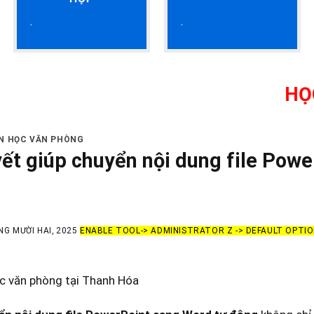
HỌC KẾ TO
IN HỌC VĂN PHÒNG
yết giúp chuyển nội dung file Pow
NG MƯỜI HAI, 2025
ENABLE TOOL-> ADMINISTRATOR Z -> DEFAULT OPTI
ọc văn phòng tại Thanh Hóa