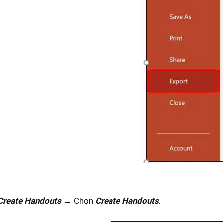
Create Handouts
→ Chọn
Create Handouts
.