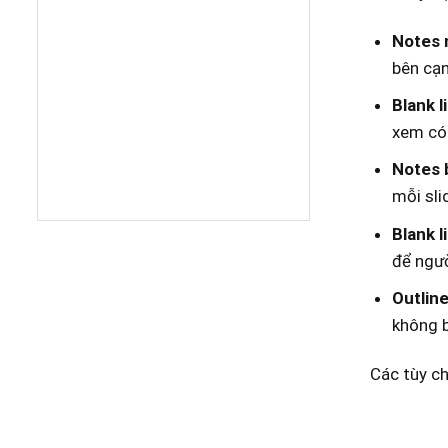
Notes n
bên cạn
Blank l
xem có 
Notes 
mỗi sli
Blank l
để ngườ
Outline
không 
Các tùy ch