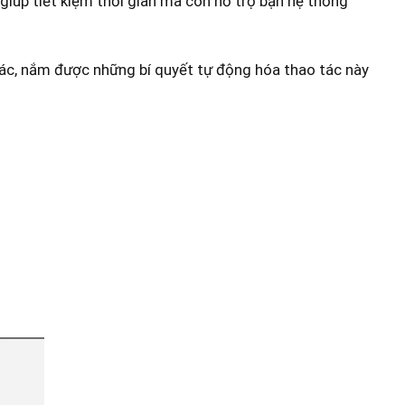
giúp tiết kiệm thời gian mà còn hỗ trợ bạn hệ thống
xác, nắm được những bí quyết tự động hóa thao tác này