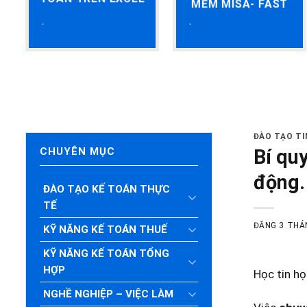
MỀM MISA- FAST
ĐÀO TẠO T
Bí qu
CHUYÊN MỤC
động.
ĐÀO TẠO KẾ TOÁN THỰC
TẾ
ĐĂNG
3 THÁ
KỸ NĂNG KẾ TOÁN THUẾ
KỸ NĂNG KẾ TOÁN TỔNG
HỢP
Học tin h
NGHỀ NGHIỆP – VIỆC LÀM