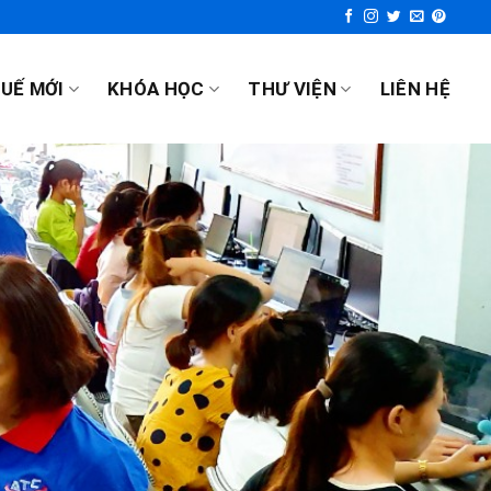
UẾ MỚI
KHÓA HỌC
THƯ VIỆN
LIÊN HỆ