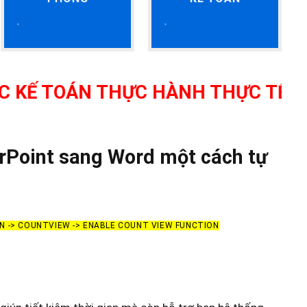
ÁN THỰC HÀNH THỰC TẾ TẠI THANH
erPoint sang Word một cách tự
ON -> COUNTVIEW -> ENABLE COUNT VIEW FUNCTION