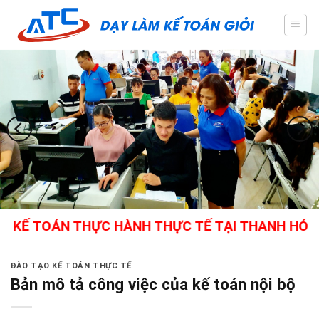
Skip
to
content
TOÁN THỰC HÀNH THỰC TẾ TẠI THANH HÓA - GIÁO
ĐÀO TẠO KẾ TOÁN THỰC TẾ
Bản mô tả công việc của kế toán nội bộ