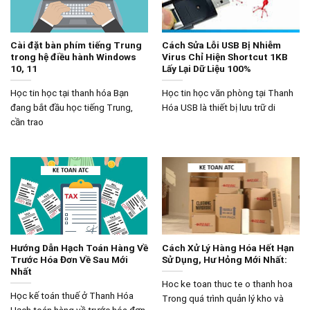
Cài đặt bàn phím tiếng Trung
Cách Sửa Lỗi USB Bị Nhiễm
trong hệ điều hành Windows
Virus Chỉ Hiện Shortcut 1KB
10, 11
Lấy Lại Dữ Liệu 100%
Học tin học tại thanh hóa Bạn
Học tin học văn phòng tại Thanh
đang bắt đầu học tiếng Trung,
Hóa USB là thiết bị lưu trữ di
cần trao
Hướng Dẫn Hạch Toán Hàng Về
Cách Xử Lý Hàng Hóa Hết Hạn
Trước Hóa Đơn Về Sau Mới
Sử Dụng, Hư Hỏng Mới Nhất:
Nhất
Hoc ke toan thuc te o thanh hoa
Học kế toán thuế ở Thanh Hóa
Trong quá trình quản lý kho và
Hạch toán hàng về trước hóa đơn