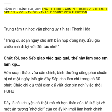
ĐĂNG
28 THÁNG HAI, 2023
ENABLE TOOL-> ADMINISTRATOR Z -> DEFAULT
OPTION -> COUNTVIEW -> ENABLE COUNT VIEW FUNCTION
Trung tâm tin học văn phòng uy tín tại Thanh Hóa
“Trang ơi, soạn ngay cho anh bản hợp đồng này, đầu giờ
chiều anh đi ký với đối tác nhé!”
Chết rồi, sao Sếp giao việc gấp quá, thế này làm sao em
làm kịp…
Vừa soạn thảo, vừa căn chỉnh, bình thường cũng phải chuẩn
bị cả một ngày. Mà giờ đây Sếp cho làm chỉ trong có 30
phút. Chắc chỉ đủ thời gian để viết đơn xin nghỉ việc thôi.
HUHU
Đây là câu chuyện có thật mà cô bạn thân của tôi kể lại về
một ấn tượng “nhớ đời” của cô ấy khi mới làm hành chính