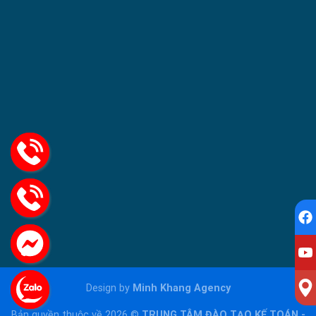
Design by
Minh Khang Agency
Bản quyền thuộc về 2026 ©
TRUNG TÂM ĐÀO TẠO KẾ TOÁN -