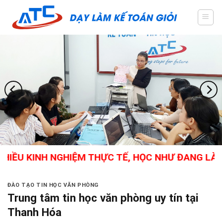
Skip
to
content
IỀU KINH NGHIỆM THỰC TẾ, HỌC NHƯ ĐANG LÀM,
ĐÀO TẠO TIN HỌC VĂN PHÒNG
Trung tâm tin học văn phòng uy tín tại
Thanh Hóa