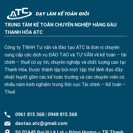
TRUNG TÂM KẾ TOÁN CHUYÊN NGHIỆP HÀNG ĐẦU
THANH HÓA ATC
Công ty TNHH Tư vấn và đào tạo ATC là đơn vị chuyên
cung cấp các dịch vụ ĐÀO TẠO và TƯ VẤN về kế toán – tài
chính – thuế có uy tín, chuyên nghiệp và chất lượng cao tại
Thanh Hóa. Được thành lập bởi một tập thể lãnh đạo đầy
nhiệt huyết gồm các kế toán trưởng và các chuyên viên có
nhiều năm kinh nghiệm trong lĩnh vực Tài chính – Kế toán –
Thuế.
0961 815 368
|
0948 815 368
daotao.atc@gmail.com
Số 01A45 Đại lộ Lê Lợi – Đông Hương – TP Thanh