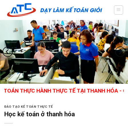
Skip
to
content
N THỰC HÀNH THỰC TẾ TẠI THANH HÓA - GIÁO VI
ĐÀO TẠO KẾ TOÁN THỰC TẾ
Học kế toán ở thanh hóa