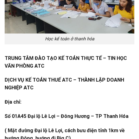
Học kế toán ở thanh hóa
TRUNG TÂM ĐÀO TẠO KẾ TOÁN THỰC TẾ – TIN HỌC
VĂN PHÒNG ATC
DỊCH VỤ KẾ TOÁN THUẾ ATC – THÀNH LẬP DOANH
NGHIỆP ATC
Địa chỉ:
Số 01A45 Đại lộ Lê Lợi – Đông Hương – TP Thanh Hóa
( Mặt đường Đại lộ Lê Lợi, cách bưu điện tỉnh 1km về
hướng Đông, hướng đi Big C)