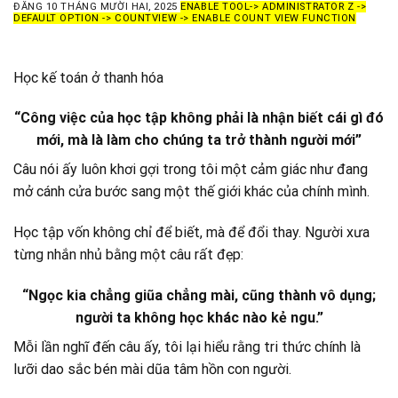
ĐĂNG
10 THÁNG MƯỜI HAI, 2025
ENABLE TOOL-> ADMINISTRATOR Z ->
DEFAULT OPTION -> COUNTVIEW -> ENABLE COUNT VIEW FUNCTION
Học kế toán ở thanh hóa
“Công việc của học tập không phải là nhận biết cái gì đó
mới, mà là làm cho chúng ta trở thành người mới
”
Câu nói ấy luôn khơi gợ
i trong tôi một cảm giác như đang
mở cánh cửa bư
ớc sang một thế giới khác của chính mình.
Học tập vốn không chỉ để biết, mà để đổi thay. Người xưa
từng nhắn nhủ bằng một câu rất đẹp:
“Ngọc kia chẳng giũa chẳng mài, cũng thành vô dụng;
người ta không học khác nào kẻ ngu.”
Mỗi lần nghĩ đến câu ấy, tôi lại hiểu rằng tri thức chính là
lưỡi dao sắc bén mài dũa tâm hồn con người.