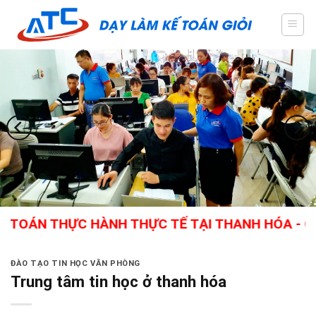
Skip
to
content
 THỰC HÀNH THỰC TẾ TẠI THANH HÓA - GIÁO VIÊ
ĐÀO TẠO TIN HỌC VĂN PHÒNG
Trung tâm tin học ở thanh hóa