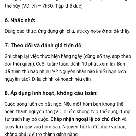
thể hủy (VD: 7h – 7h30: Tập thể dục).
6. Nhắc nhở:
Dùng báo thức, ứng dụng ghi chú, sticky note ở nơi dễ thấy.
7. Theo dõi và đánh giá tiến độ:
Ghi chép lại việc thực hiện hàng ngày (dùng sổ tay, app theo
dõi thói quen). Cuối tuần/tuần, dành 10 phút xem lại: Bạn
đã tuân thủ bao nhiêu %? Nguyên nhân nào khiến bạn lệch
nguyên tắc? Điều chỉnh kế hoạch nếu cần.
8. Áp dụng linh hoạt, không cầu toàn:
Cuộc sống luôn có bất ngờ. Nếu một hôm bạn không thể
hoàn thành nguyên tắc (VD: bị ốm không tập thể dục), đừng
tự trách hay bỏ cuộc.
Chấp nhận ngoại lệ có chủ đích
và
quay lại ngay vào hôm sau. Nguyên tắc là để phục vụ bạn,
không phải để trở thành gánh nặng.