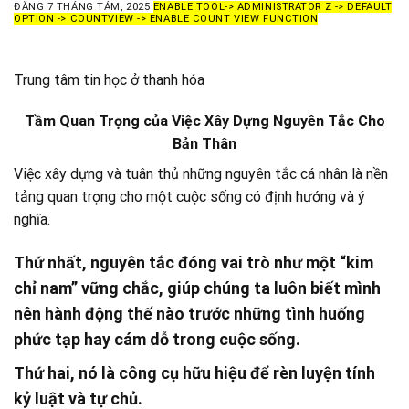
ĐĂNG
7 THÁNG TÁM, 2025
ENABLE TOOL-> ADMINISTRATOR Z -> DEFAULT
OPTION -> COUNTVIEW -> ENABLE COUNT VIEW FUNCTION
Trung tâm tin học ở thanh hóa
Tầm Quan Trọng của Việc Xây Dựng Nguyên Tắc Cho
Bản Thân
Việc xây dựng và tuân thủ những nguyên tắc cá nhân là nền
tảng quan trọng cho một cuộc sống có định hướng và ý
nghĩa.
Thứ nhất
, nguyên tắc đóng
vai trò như một “kim
chỉ nam” vững chắc, giúp chúng ta luôn b
iết mình
nên hành động thế nào trước những tình huống
phức tạp hay cám dỗ trong cuộc sống.
Thứ hai
, nó là công cụ hữu hiệu để rèn luyện tính
kỷ luật và tự chủ.