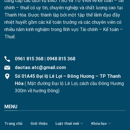
cung cấp các dịch vụ ĐÀO TẠO và TƯ VẤN về kế toán – tài
chính – thuế có uy tín, chuyên nghiệp và chất lượng cao tại
Thanh Hóa. Được thành lập bởi một tập thể lãnh đạo đầy
nhiệt huyết gồm các kế toán trưởng và các chuyên viên có
nhiều năm kinh nghiệm trong lĩnh vực Tài chính – Kế toán –
Thuế.
0961 815 368
|
0948 815 368
daotao.atc@gmail.com
Số 01A45 Đại lộ Lê Lợi – Đông Hương – TP Thanh
Hóa
( Mặt đường Đại lộ Lê Lợi, cách cầu Đông Hương
300m về hướng Đông)
MENU
Trang chủ
Giới thiệu
Luật thuế mới
Khóa học