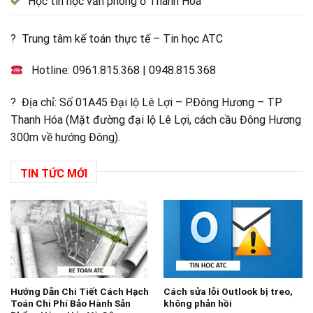
Học tin học văn phòng ở Thanh Hóa
? Trung tâm kế toán thực tế – Tin học ATC
Hotline:
0961.815.368
|
0948.815.368
? Địa chỉ: Số 01A45 Đại lộ Lê Lợi – P.Đông Hương – TP
Thanh Hóa (Mặt đường đại lộ Lê Lợi, cách cầu Đông Hương
300m về hướng Đông).
TIN TỨC MỚI
Hướng Dẫn Chi Tiết Cách Hạch
Cách sửa lỗi Outlook bị treo,
Toán Chi Phí Bảo Hành Sản
không phản hồi