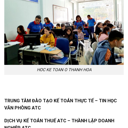
HOC KE TOAN O THANH HOA
TRUNG TÂM ĐÀO TẠO KẾ TOÁN THỰC TẾ – TIN HỌC
VĂN PHÒNG ATC
DỊCH VỤ KẾ TOÁN THUẾ ATC – THÀNH LẬP DOANH
NGHIỆP ATC