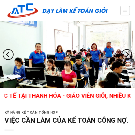
Skip
to
content
 THANH HÓA - GIÁO VIÊN GIỎI, NHIỀU KINH NG
KỸ NĂNG KẾ TOÁN TỔNG HỢP
VIỆC CẦN LÀM CỦA KẾ TOÁN CÔNG NỢ.