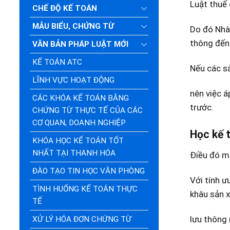
Luật thuế 
CHẾ ĐỘ KẾ TOÁN
MẪU BIỂU, CHỨNG TỪ
Do đó Nhà 
thông đến 
VĂN BẢN PHÁP LUẬT MỚI
KẾ TOÁN ATC
Nếu các s
LĨNH VỰC HOẠT ĐỘNG
nên việc á
CÁC KHÓA KẾ TOÁN BẰNG
trước.
CHỨNG TỪ THỰC TẾ CỦA CÁC
CƠ QUAN, DOANH NGHIỆP
Học kế 
KHÓA HỌC KẾ TOÁN TỐT
NHẤT TẠI THANH HÓA
Ðiều đó ma
ĐÀO TẠO TIN HỌC VĂN PHÒNG
Với tính ư
TÌNH HUỐNG KẾ TOÁN THỰC
khâu sản x
TẾ
lưu thông 
XỬ LÝ HÓA ĐƠN CHỨNG TỪ