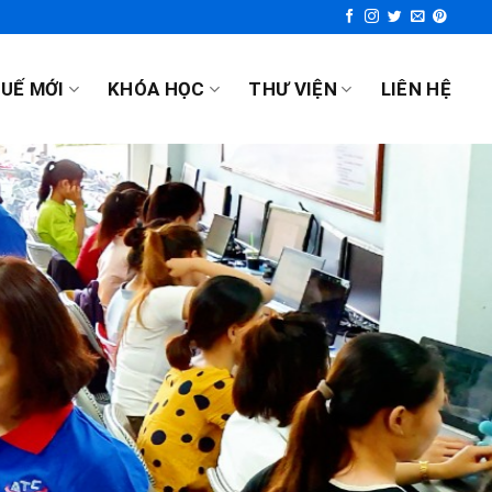
UẾ MỚI
KHÓA HỌC
THƯ VIỆN
LIÊN HỆ