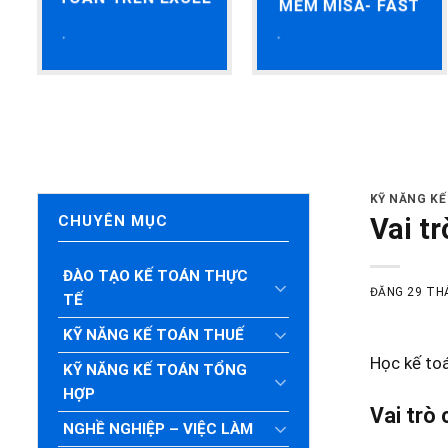
MỀM MISA- FAST
KỸ NĂNG KẾ
Vai tr
CHUYÊN MỤC
ĐÀO TẠO KẾ TOÁN THỰC
ĐĂNG
29 TH
TẾ
KỸ NĂNG KẾ TOÁN THUẾ
Học kế to
KỸ NĂNG KẾ TOÁN TỔNG
HỢP
Vai trò 
NGHỀ NGHIỆP – VIỆC LÀM