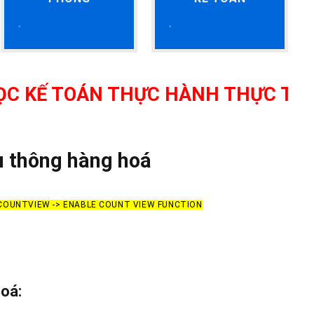
HỰC HÀNH THỰC TẾ TẠI THANH HÓ
ưu thông hàng hoá
 COUNTVIEW -> ENABLE COUNT VIEW FUNCTION
hoá: