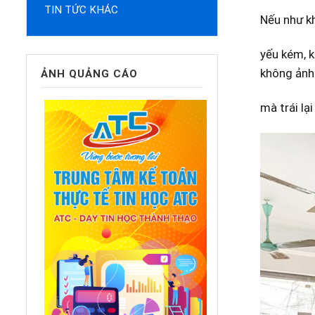
TIN TỨC KHÁC
Nếu như kh
yếu kém, k
không ảnh 
ẢNH QUẢNG CÁO
mà trái lạ