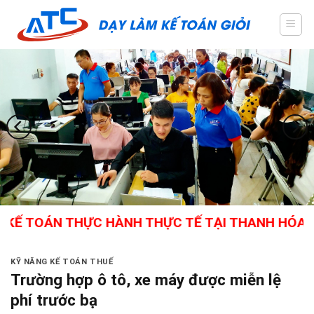
Skip
to
content
 THỰC HÀNH THỰC TẾ TẠI THANH HÓA - GIÁO VIÊ
KỸ NĂNG KẾ TOÁN THUẾ
Trường hợp ô tô, xe máy được miễn lệ
phí trước bạ