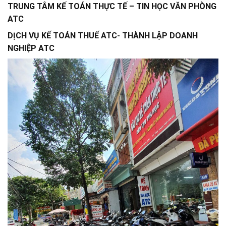
TRUNG TÂM KẾ TOÁN THỰC TẾ – TIN HỌC VĂN PHÒNG
ATC
DỊCH VỤ KẾ TOÁN THUẾ ATC- THÀNH LẬP DOANH
NGHIỆP ATC