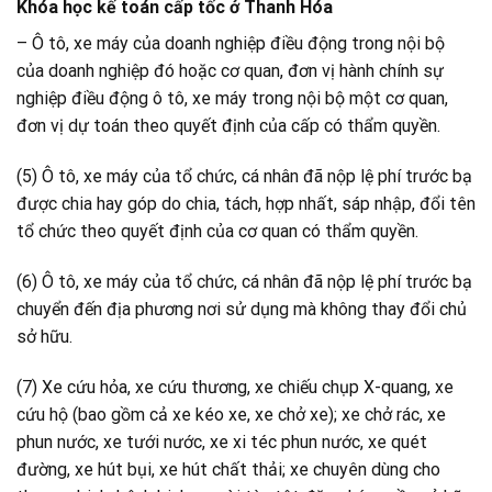
Khóa học kế toán cấp tốc ở Thanh Hóa
– Ô tô, xe máy của doanh nghiệp điều động trong nội bộ
của doanh nghiệp đó hoặc cơ quan, đơn vị hành chính sự
nghiệp điều động ô tô, xe máy trong nội bộ một cơ quan,
đơn vị dự toán theo quyết định của cấp có thẩm quyền.
(5) Ô tô, xe máy của tổ chức, cá nhân đã nộp lệ phí trước bạ
được chia hay góp do chia, tách, hợp nhất, sáp nhập, đổi tên
tổ chức theo quyết định của cơ quan có thẩm quyền.
(6) Ô tô, xe máy của tổ chức, cá nhân đã nộp lệ phí trước bạ
chuyển đến địa phương nơi sử dụng mà không thay đổi chủ
sở hữu.
(7) Xe cứu hỏa, xe cứu thương, xe chiếu chụp X-quang, xe
cứu hộ (bao gồm cả xe kéo xe, xe chở xe); xe chở rác, xe
phun nước, xe tưới nước, xe xi téc phun nước, xe quét
đường, xe hút bụi, xe hút chất thải; xe chuyên dùng cho