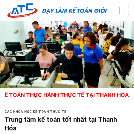
Skip
to
content
ÁN THỰC HÀNH THỰC TẾ TẠI THANH HÓA - GIÁO V
CÁC KHÓA HỌC KẾ TOÁN THỰC TẾ
Trung tâm kế toán tốt nhất tại Thanh
Hóa