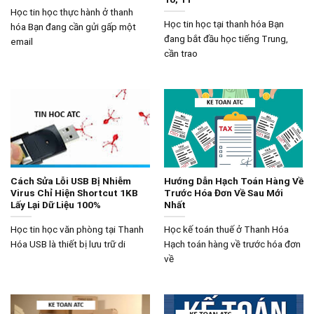
Học tin học thực hành ở thanh
Học tin học tại thanh hóa Bạn
hóa Bạn đang cần gửi gấp một
đang bắt đầu học tiếng Trung,
email
cần trao
Cách Sửa Lỗi USB Bị Nhiễm
Hướng Dẫn Hạch Toán Hàng Về
Virus Chỉ Hiện Shortcut 1KB
Trước Hóa Đơn Về Sau Mới
Lấy Lại Dữ Liệu 100%
Nhất
Học tin học văn phòng tại Thanh
Học kế toán thuế ở Thanh Hóa
Hóa USB là thiết bị lưu trữ di
Hạch toán hàng về trước hóa đơn
về