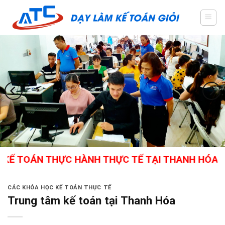
Skip
to
content
ÁN THỰC HÀNH THỰC TẾ TẠI THANH HÓA - GIÁO 
CÁC KHÓA HỌC KẾ TOÁN THỰC TẾ
Trung tâm kế toán tại Thanh Hóa