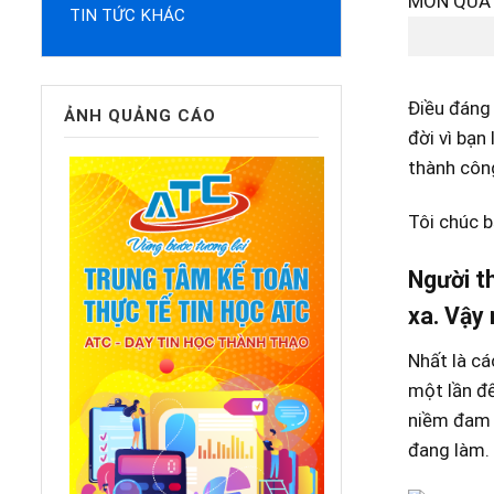
TIN TỨC KHÁC
Điều đáng 
ẢNH QUẢNG CÁO
đời vì bạn
thành côn
Tôi chúc b
Người th
xa. Vậy
Nhất là cá
một lần đế
niềm đam m
đang làm.