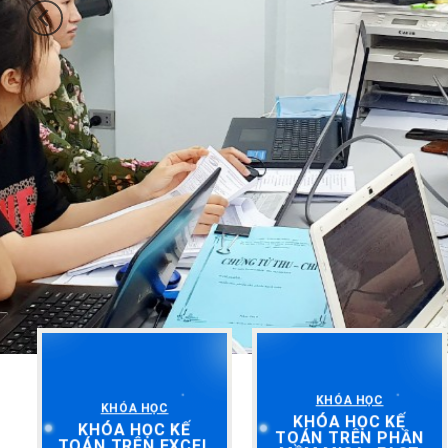
KHÓA HỌC
KHÓA HỌC
KHÓA HỌC KẾ
KHÓA HỌC KẾ
TOÁN TRÊN PHẦN
TOÁN TRÊN EXCEL