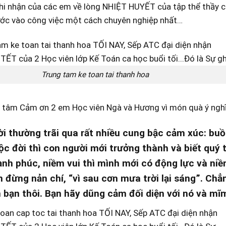
ghi nhận của các em về lòng NHIỆT HUYẾT của tập thể thầy
ớc vào công việc một cách chuyên nghiệp nhất…
Trung tam ke toan tai thanh hoa
g tâm Cảm ơn 2 em Học viên Ngà và Hương vì món quà ý ngh
i thường trãi qua rất nhiều cung bậc cảm xúc: buồn,
ộc đời thì con người mới trưởng thành và biết quý 
nh phúc, niềm vui thì mình mới có động lực và niề
n đừng nản chí, “
vì sau cơn mưa trời lại sáng
”. Chẳ
n bạn thôi. Bạn hãy dũng cảm đối diện với nó và mĩm