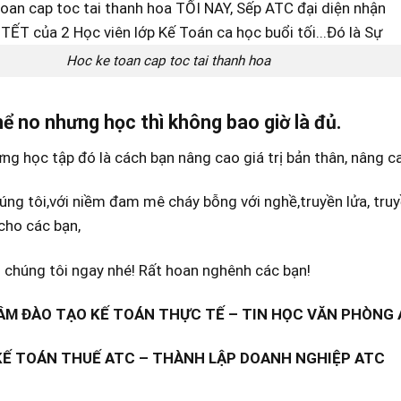
Hoc ke toan cap toc tai thanh hoa
ể no nhưng học thì không bao giờ là đủ.
g học tập đó là cách bạn nâng cao giá trị bản thân, nâng ca
úng tôi,với niềm đam mê cháy bỗng với nghề,truyền lửa, tru
cho các bạn,
i chúng tôi ngay nhé! Rất hoan nghênh các bạn!
M ĐÀO TẠO KẾ TOÁN THỰC TẾ – TIN HỌC VĂN PHÒNG
KẾ TOÁN THUẾ ATC – THÀNH LẬP DOANH NGHIỆP ATC