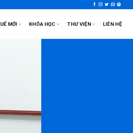
UẾ MỚI
KHÓA HỌC
THƯ VIỆN
LIÊN HỆ