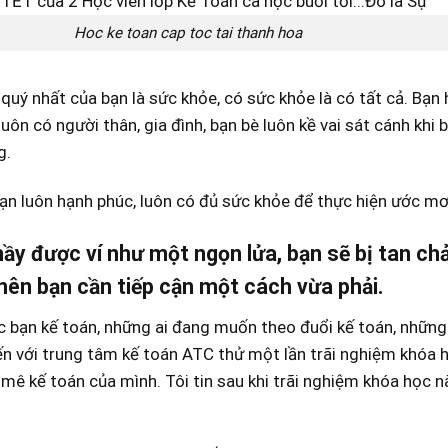
Hoc ke toan cap toc tai thanh hoa
quý nhất của bạn là sức khỏe, có sức khỏe là có tất cả. Bạn
 luôn có người thân, gia đình, bạn bè luôn kề vai sát cánh khi
g.
ạn luôn hạnh phúc, luôn có đủ sức khỏe để thực hiện ước mơ
ầy được ví như một ngọn lửa, bạn sẽ bị tan ch
 nên bạn cần tiếp cận một cách vừa phải
.
c bạn kế toán, những ai đang muốn theo đuổi kế toán, những
n với trung tâm kế toán ATC thử một lần trãi nghiệm khóa 
ê kế toán của mình. Tôi tin sau khi trãi nghiệm khóa học nà