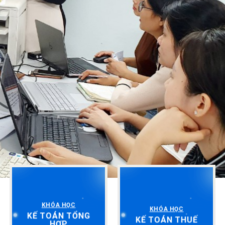
KHÓA HỌC
KHÓA HỌC
KẾ TOÁN TỔNG
KẾ TOÁN THUẾ
HỢP