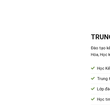
TRUNG
Đào tạo kế
Hóa, Học k
Học Kế
Trung 
Lớp đà
Học ti