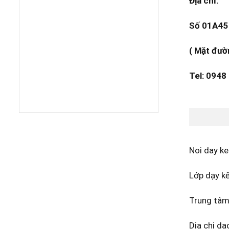
Địa chỉ:
Số 01A45 
( Mặt đườ
Tel: 0948
Noi day k
Lớp dạy k
Trung tâm 
Dia chi da