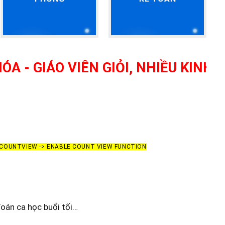
ÁO VIÊN GIỎI, NHIỀU KINH NGHIỆ
> COUNTVIEW -> ENABLE COUNT VIEW FUNCTION
oán ca học buổi tối…