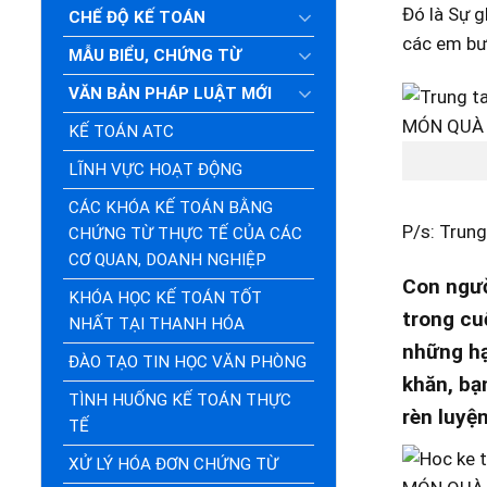
Đó là Sự 
CHẾ ĐỘ KẾ TOÁN
các em bư
MẪU BIỂU, CHỨNG TỪ
VĂN BẢN PHÁP LUẬT MỚI
KẾ TOÁN ATC
LĨNH VỰC HOẠT ĐỘNG
CÁC KHÓA KẾ TOÁN BẰNG
P/s: Trun
CHỨNG TỪ THỰC TẾ CỦA CÁC
CƠ QUAN, DOANH NGHIỆP
Con ngườ
KHÓA HỌC KẾ TOÁN TỐT
trong cu
NHẤT TẠI THANH HÓA
những hạ
ĐÀO TẠO TIN HỌC VĂN PHÒNG
khăn, bạ
TÌNH HUỐNG KẾ TOÁN THỰC
rèn luyệ
TẾ
XỬ LÝ HÓA ĐƠN CHỨNG TỪ