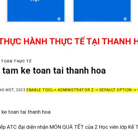
ÀNH THỰC TẾ TẠI THANH HÓA - GI
Ế TOÁN THỰC TẾ
 tam ke toan tai thanh hoa
NG MỘT, 2023
ENABLE TOOL-> ADMINISTRATOR Z -> DEFAULT OPTION -
ke toan tai thanh hoa
Sếp ATC đại diện nhận MÓN QUÀ TẾT của 2 Học viên lớp Kế T