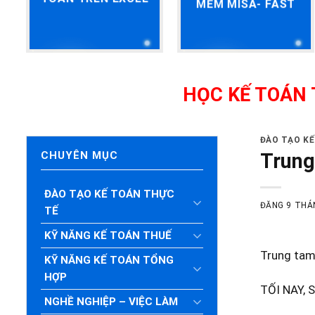
MỀM MISA- FAST
HỌC KẾ TOÁN THỰC H
ĐÀO TẠO K
Trung
CHUYÊN MỤC
ĐÀO TẠO KẾ TOÁN THỰC
ĐĂNG
9 THÁ
TẾ
KỸ NĂNG KẾ TOÁN THUẾ
Trung tam 
KỸ NĂNG KẾ TOÁN TỔNG
HỢP
TỐI NAY, 
NGHỀ NGHIỆP – VIỆC LÀM