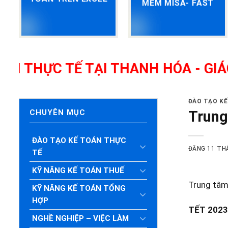
MỀM MISA- FAST
 TẾ TẠI THANH HÓA - GIÁO VIÊN
ĐÀO TẠO K
Trung
CHUYÊN MỤC
ĐÀO TẠO KẾ TOÁN THỰC
ĐĂNG
11 TH
TẾ
KỸ NĂNG KẾ TOÁN THUẾ
Trung tâm
KỸ NĂNG KẾ TOÁN TỔNG
HỢP
TẾT 2023
NGHỀ NGHIỆP – VIỆC LÀM