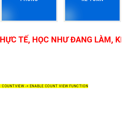
TẾ, HỌC NHƯ ĐANG LÀM, KẾ TOÁN 
-> COUNTVIEW -> ENABLE COUNT VIEW FUNCTION