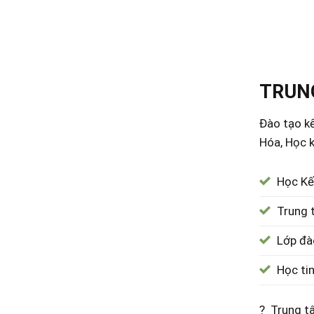
TRUNG
Đào tạo kế
Hóa, Học k
Học Kế
Trung 
Lớp đà
Học ti
? Trung t