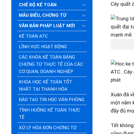
Cây quất 
CHẾ ĐỘ KẾ TOÁN
MẪU BIỂU, CHỨNG TỪ
VĂN BẢN PHÁP LUẬT MỚI
KẾ TOÁN ATC
LĨNH VỰC HOẠT ĐỘNG
CÁC KHÓA KẾ TOÁN BẰNG
CHỨNG TỪ THỰC TẾ CỦA CÁC
CƠ QUAN, DOANH NGHIỆP
KHÓA HỌC KẾ TOÁN TỐT
NHẤT TẠI THANH HÓA
Xuân đã về
ĐÀO TẠO TIN HỌC VĂN PHÒNG
một năm kh
TÌNH HUỐNG KẾ TOÁN THỰC
đầy đủ mọi
TẾ
Tết không 
XỬ LÝ HÓA ĐƠN CHỨNG TỪ
cũng được