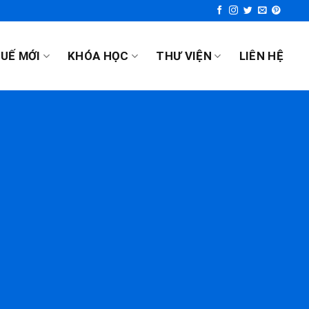
UẾ MỚI
KHÓA HỌC
THƯ VIỆN
LIÊN HỆ