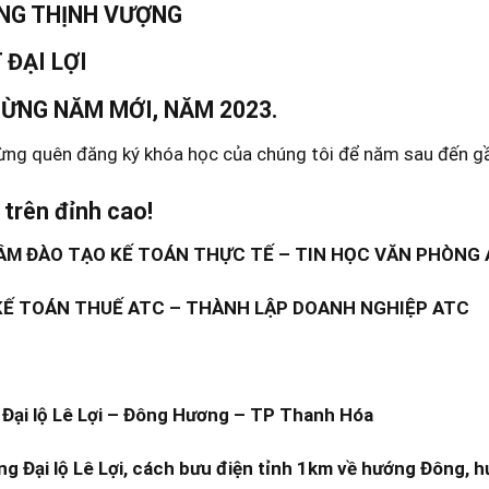
NG THỊNH VƯỢNG
 ĐẠI LỢI
ỪNG NĂM MỚI, NĂM 2023.
ừng quên đăng ký khóa học của chúng tôi để năm sau đến gầ
 trên đỉnh cao!
M ĐÀO TẠO KẾ TOÁN THỰC TẾ – TIN HỌC VĂN PHÒNG
KẾ TOÁN THUẾ ATC – THÀNH LẬP DOANH NGHIỆP ATC
Đại lộ Lê Lợi – Đông Hương – TP Thanh Hóa
ng Đại lộ Lê Lợi, cách bưu điện tỉnh 1km về hướng Đông, h