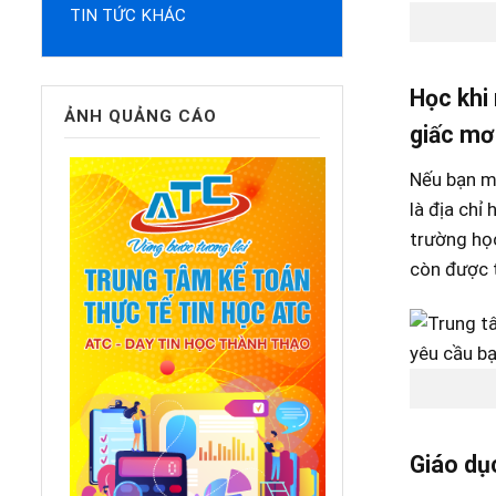
TIN TỨC KHÁC
Học khi 
ẢNH QUẢNG CÁO
giấc mơ 
Nếu bạn mu
là địa chỉ
trường học
còn được t
Giáo dục