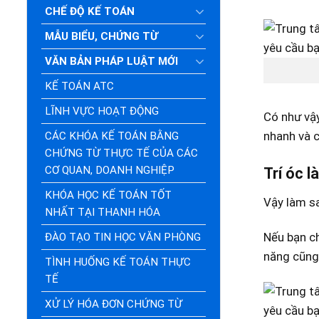
CHẾ ĐỘ KẾ TOÁN
MẪU BIỂU, CHỨNG TỪ
VĂN BẢN PHÁP LUẬT MỚI
KẾ TOÁN ATC
LĨNH VỰC HOẠT ĐỘNG
Có như vậy
nhanh và c
CÁC KHÓA KẾ TOÁN BẰNG
CHỨNG TỪ THỰC TẾ CỦA CÁC
CƠ QUAN, DOANH NGHIỆP
Trí óc l
KHÓA HỌC KẾ TOÁN TỐT
Vậy làm sa
NHẤT TẠI THANH HÓA
Nếu bạn ch
ĐÀO TẠO TIN HỌC VĂN PHÒNG
năng cũng 
TÌNH HUỐNG KẾ TOÁN THỰC
TẾ
XỬ LÝ HÓA ĐƠN CHỨNG TỪ