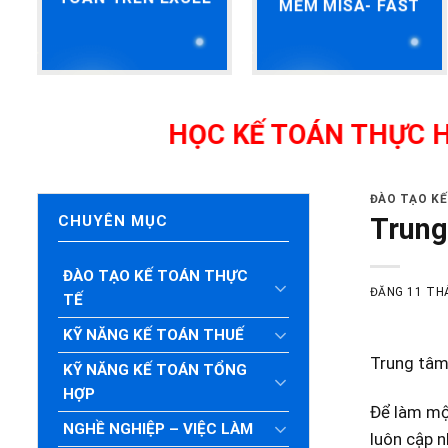
MỀM MISA- FAST
HỌC KẾ TOÁN THỰC HÀNH TH
ĐÀO TẠO K
Trung
CHUYÊN MỤC
ĐÀO TẠO KẾ TOÁN THỰC
ĐĂNG
11 TH
TẾ
KỸ NĂNG KẾ TOÁN THUẾ
Trung tâm
KỸ NĂNG KẾ TOÁN TỔNG
HỢP
Để làm một
NGHỀ NGHIỆP – VIỆC LÀM
luôn cập n