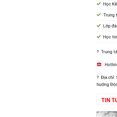
Học Kế
Trung 
Lớp đà
Học ti
? Trung t
Hotlin
? Địa chỉ
hướng Đôn
TIN T