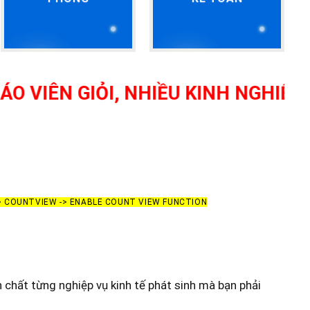
N GIỎI, NHIỀU KINH NGHIỆM THỰ
-> COUNTVIEW -> ENABLE COUNT VIEW FUNCTION
n chất từng nghiệp vụ kinh tế phát sinh mà bạn phải