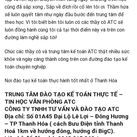
cũng đã sắp xong , Sắp về đích rồi cố lên tôi ơi. Thầm hứa
sẽ luôn quyết tâm như ngày đầu bước đến trung tâm để
theo học. Vì tôi biết bên tôi luôn có các thầy cô ATC sẽ
luôn đồng hành cùng tôi cả tại thời điểm này và trên con
đường làm nghề sắp tới!
Chúc các thầy cô và trung tâm kế toán ATC thật nhiều sức
khỏe và ngày càng thành công trên con đường đào tạo kế
toán chuyên nghiệp.
Nơi đào tạo kế toán thực hành tốt nhất ở Thanh Hóa
TRUNG TÂM ĐÀO TẠO KẾ TOÁN THỰC TẾ –
TIN HỌC VĂN PHÒNG ATC
CÔNG TY TNHH TƯ VẤN VÀ ĐÀO TẠO ATC
Địa chỉ: Số 01A45 Đại Lộ Lê Lợi – Đông Hương
– TP Thanh Hóa ( cách Bưu Điện tỉnh Thanh
Hoá 1km về hướng đông, hướng đi BigC).