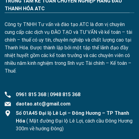
TRUNG TÂM KẾ TOÁN CHUYÊN NGHIỆP HÀNG ĐẦU
THANH HÓA ATC
Công ty TNHH Tư vấn và đào tạo ATC là đơn vị chuyên
cung cấp các dịch vụ ĐÀO TẠO và TƯ VẤN về kế toán – tài
chính – thuế có uy tín, chuyên nghiệp và chất lượng cao tại
Thanh Hóa. Được thành lập bởi một tập thể lãnh đạo đầy
nhiệt huyết gồm các kế toán trưởng và các chuyên viên có
nhiều năm kinh nghiệm trong lĩnh vực Tài chính – Kế toán –
Thuế.
0961 815 368
|
0948 815 368
daotao.atc@gmail.com
Số 01A45 Đại lộ Lê Lợi – Đông Hương – TP Thanh
Hóa
( Mặt đường Đại lộ Lê Lợi, cách cầu Đông Hương
300m về hướng Đông)