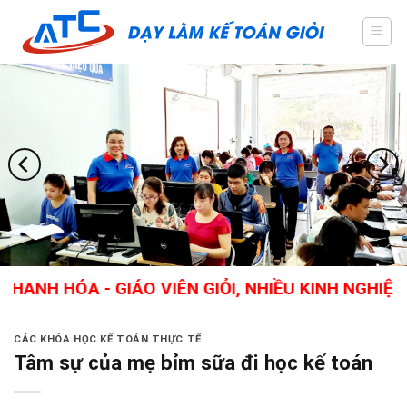
Skip
to
content
ÓA - GIÁO VIÊN GIỎI, NHIỀU KINH NGHIỆM THỰC
CÁC KHÓA HỌC KẾ TOÁN THỰC TẾ
Tâm sự của mẹ bỉm sữa đi học kế toán