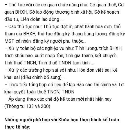
– Thủ tục với các cơ quan chức năng như: Cơ quan thuế, Cơ
quan BHXH, Sở lao động thương binh xã hội, Sở kế hoạch
đầu tư, Liên đoàn lao động …
– Các thủ tục như: Thủ tục đặt in, phát hành hóa đơn, thủ
tham gia BHXH, thủ tục đăng ký thang bảng lương, đăng ký
MST cá nhân, đăng ký người phụ thuộc…
– Xử lý toàn bộ các nghiệp vụ như: Tính lương, trích BHXH,
trích khấu hao, xuất nhập tồn, tính giá thành, kết chuyển,
tính thuế TNCN, Tính thuế TNDN tạm tính …
– Xử lý các trường hợp sai sót như: Hóa đơn viết sai, kê
khai sai (điều chỉnh bổ sung) …
– Trực tiếp tổng hợp số liệu để lập Báo cáo tài chính và Tờ
khai quyết toán thuế TNCN, TNDN
– Áp dụng theo các chế độ kế toán mới nhất hiện nay
(Thông tư 133 và 200)
Những người phù hợp với Khóa học thực hành kế toán
thực tế này: