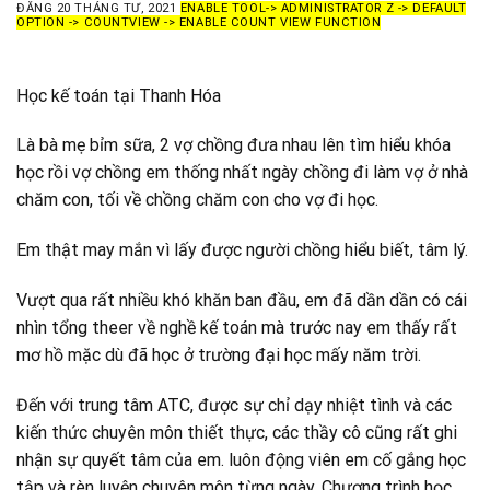
ĐĂNG
20 THÁNG TƯ, 2021
ENABLE TOOL-> ADMINISTRATOR Z -> DEFAULT
OPTION -> COUNTVIEW -> ENABLE COUNT VIEW FUNCTION
Học kế toán tại Thanh Hóa
Là bà mẹ bỉm sữa, 2 vợ chồng đưa nhau lên tìm hiểu khóa
học rồi vợ chồng em thống nhất ngày chồng đi làm vợ ở nhà
chăm con, tối về chồng chăm con cho vợ đi học.
Em thật may mắn vì lấy được người chồng hiểu biết, tâm lý.
Vượt qua rất nhiều khó khăn ban đầu, em đã dần dần có cái
nhìn tổng theer về nghề kế toán mà trước nay em thấy rất
mơ hồ mặc dù đã học ở trường đại học mấy năm trời.
Đến với trung tâm ATC, được sự chỉ dạy nhiệt tình và các
kiến thức chuyên môn thiết thực, các thầy cô cũng rất ghi
nhận sự quyết tâm của em. luôn động viên em cố gắng học
tập và rèn luyện chuyên môn từng ngày. Chương trình học