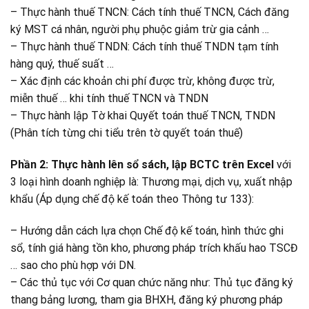
– Thực hành thuế TNCN: Cách tính thuế TNCN, Cách đăng
ký MST cá nhân, người phụ phuộc giảm trừ gia cảnh …
– Thực hành thuế TNDN: Cách tính thuế TNDN tạm tính
hàng quý, thuế suất …
– Xác định các khoản chi phí được trừ, không được trừ,
miễn thuế … khi tính thuế TNCN và TNDN
– Thực hành lập Tờ khai Quyết toán thuế TNCN, TNDN
(Phân tích từng chi tiểu trên tờ quyết toán thuế)
Phần 2: Thực hành lên sổ sách, lập
BCTC trên Excel
với
3 loại hình doanh nghiệp là: Thương mại, dịch vụ, xuất nhập
khẩu (Áp dụng chế độ kế toán theo Thông tư 133):
– Hướng dẫn cách lựa chọn Chế độ kế toán, hình thức ghi
sổ, tính giá hàng tồn kho, phương pháp trích khấu hao TSCĐ
… sao cho phù hợp với DN.
– Các thủ tục với Cơ quan chức năng như: Thủ tục đăng ký
thang bảng lương, tham gia BHXH, đăng ký phương pháp