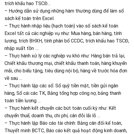
trích khấu hao TSCĐ…
– Hướng dẫn sử dụng những hàm thường dùng để làm sổ
sách kế toán trên Excel.
– Thực hành nhập liệu (hạch toán) vào số sách kế toán
Excel tất cả các nghiệp vụ như: Mua hàng, bán hàng, tính
lương, trích BHXH, tính phân bổ CCDC, trích khấu hao TSCĐ,
nhập xuất tồn ….
– Thực hành xử lý các nghiệp vu khó như: Hàng bán trả lại,
Chiết khấu thương mại, chiết khấu thanh toán, hàng khuyến
mãi, cho biếu tặng, tiêu dùng nội bộ, hàng về trước hóa đơn
về sau …
– Thực hành lập các sổ: Sổ quỹ tiền mặt, tiền gửi ngân
hàng, Sổ cái các TK, Bảng tổng hợp công nợ, bảng thanh
toán tiền lương …
– Thực hành kết chuyển các bút toán cuối kỳ như: Kết
chuyển thuế, doanh thu, chi phí, cân đỗi lãi lỗ …
– Thực hành lập Báo cáo tài chính: Bảng cân đối kế toán,
Thuyết minh BCTC, Báo cáo kết quả hoạt động kinh doanh,