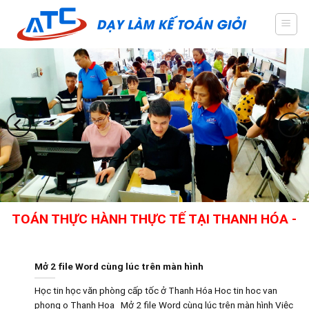
Skip
to
content
ÁN THỰC HÀNH THỰC TẾ TẠI THANH HÓA - GIÁO 
Mở 2 file Word cùng lúc trên màn hình
Học tin học văn phòng cấp tốc ở Thanh Hóa Hoc tin hoc van
phong o Thanh Hoa Mở 2 file Word cùng lúc trên màn hình Việc