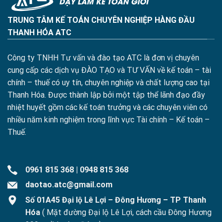
TRUNG TÂM KẾ TOÁN CHUYÊN NGHIỆP HÀNG ĐẦU
THANH HÓA ATC
Công ty TNHH Tư vấn và đào tạo ATC là đơn vị chuyên
cung cấp các dịch vụ ĐÀO TẠO và TƯ VẤN về kế toán – tài
chính – thuế có uy tín, chuyên nghiệp và chất lượng cao tại
Thanh Hóa. Được thành lập bởi một tập thể lãnh đạo đầy
nhiệt huyết gồm các kế toán trưởng và các chuyên viên có
nhiều năm kinh nghiệm trong lĩnh vực Tài chính – Kế toán –
Thuế.
0961 815 368
|
0948 815 368
daotao.atc@gmail.com
Số 01A45 Đại lộ Lê Lợi – Đông Hương – TP Thanh
Hóa
( Mặt đường Đại lộ Lê Lợi, cách cầu Đông Hương