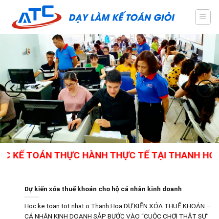
Skip
to
content
 KẾ TOÁN THỰC HÀNH THỰC TẾ TẠI THANH HÓA - 
Dự kiến xóa thuế khoán cho hộ cá nhân kinh doanh
Hoc ke toan tot nhat o Thanh Hoa DỰ KIẾN XÓA THUẾ KHOÁN –
CÁ NHÂN KINH DOANH SẮP BƯỚC VÀO “CUỘC CHƠI THẬT SỰ”