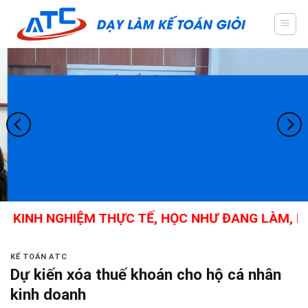
Skip
to
content
 KINH NGHIỆM THỰC TẾ, HỌC NHƯ ĐANG LÀM, KẾ 
KẾ TOÁN ATC
Dự kiến xóa thuế khoán cho hộ cá nhân
kinh doanh