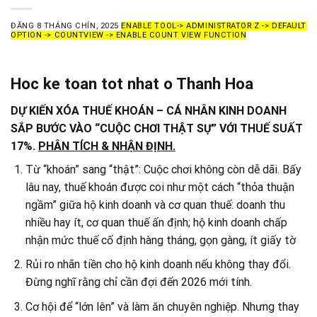
ĐĂNG
8 THÁNG CHÍN, 2025
ENABLE TOOL-> ADMINISTRATOR Z -> DEFAULT
OPTION -> COUNTVIEW -> ENABLE COUNT VIEW FUNCTION
Hoc ke toan tot nhat o Thanh Hoa
DỰ KIẾN XÓA THUẾ KHOÁN – CÁ NHÂN KINH DOANH
SẮP BƯỚC VÀO “CUỘC CHƠI THẬT SỰ” VỚI THUẾ SUẤT
17%.
PHÂN TÍCH & NHẬN ĐỊNH.
Từ “khoán” sang “thật”: Cuộc chơi không còn dễ dãi. Bấy
lâu nay, thuế khoán được coi như một cách “thỏa thuận
ngầm” giữa hộ kinh doanh và cơ quan thuế: doanh thu
nhiều hay ít, cơ quan thuế ấn định; hộ kinh doanh chấp
nhận mức thuế cố định hàng tháng, gọn gàng, ít giấy tờ
Rủi ro nhãn tiền cho hộ kinh doanh nếu không thay đổi.
Đừng nghĩ rằng chỉ cần đợi đến 2026 mới tính.
Cơ hội để “lớn lên” và làm ăn chuyên nghiệp. Nhưng thay