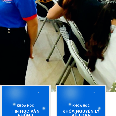
KHÓA HỌC
KHÓA HỌC
TIN HỌC VĂN
KHÓA NGUYÊN LÝ
PHÒNG
KẾ TOÁN