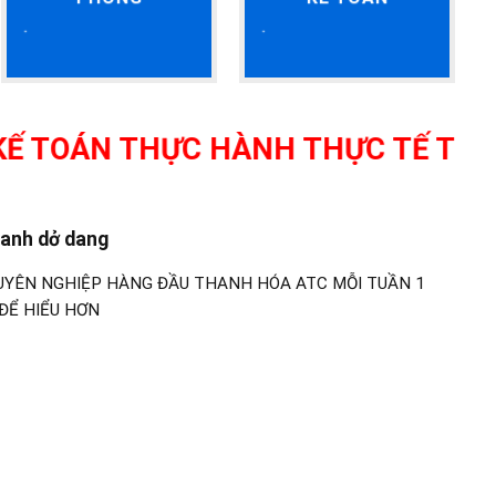
 THỰC HÀNH THỰC TẾ TẠI THANH H
doanh dở dang
UYÊN NGHIỆP HÀNG ĐẦU THANH HÓA ATC MỖI TUẦN 1
ĐỂ HIỂU HƠN