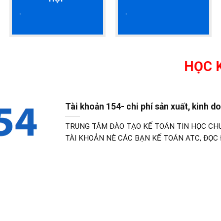
HỌC KẾ TOÁN
Tài khoản 154- chi phí sản xuất, kinh 
TRUNG TÂM ĐÀO TẠO KẾ TOÁN TIN HỌC CH
TÀI KHOẢN NÈ CÁC BẠN KẾ TOÁN ATC, ĐỌC 