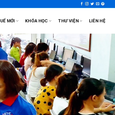
UẾ MỚI
KHÓA HỌC
THƯ VIỆN
LIÊN HỆ