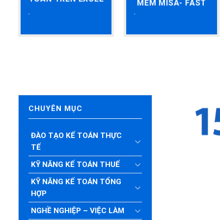
MỀM MISA- FAST
CHUYÊN MỤC
ĐÀO TẠO KẾ TOÁN THỰC
TẾ
KỸ NĂNG KẾ TOÁN THUẾ
KỸ NĂNG KẾ TOÁN TỔNG
HỢP
NGHỀ NGHIỆP – VIỆC LÀM