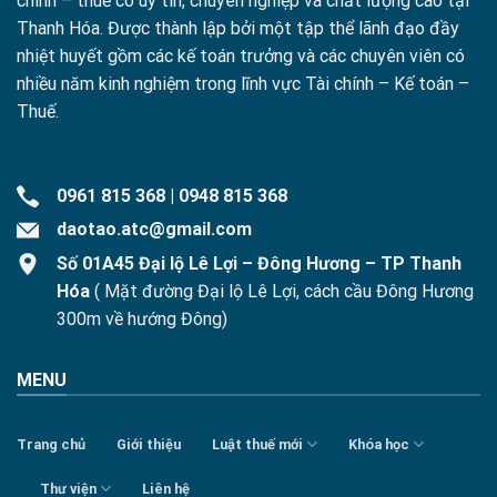
chính – thuế có uy tín, chuyên nghiệp và chất lượng cao tại
Thanh Hóa. Được thành lập bởi một tập thể lãnh đạo đầy
nhiệt huyết gồm các kế toán trưởng và các chuyên viên có
nhiều năm kinh nghiệm trong lĩnh vực Tài chính – Kế toán –
Thuế.
0961 815 368
|
0948 815 368
daotao.atc@gmail.com
Số 01A45 Đại lộ Lê Lợi – Đông Hương – TP Thanh
Hóa
( Mặt đường Đại lộ Lê Lợi, cách cầu Đông Hương
300m về hướng Đông)
MENU
Trang chủ
Giới thiệu
Luật thuế mới
Khóa học
Thư viện
Liên hệ