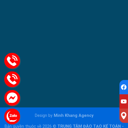
Design by
Minh Khang Agency
Bản quyền thuộc về 2026 ©
TRUNG TÂM ĐÀO TẠO KẾ TOÁN -