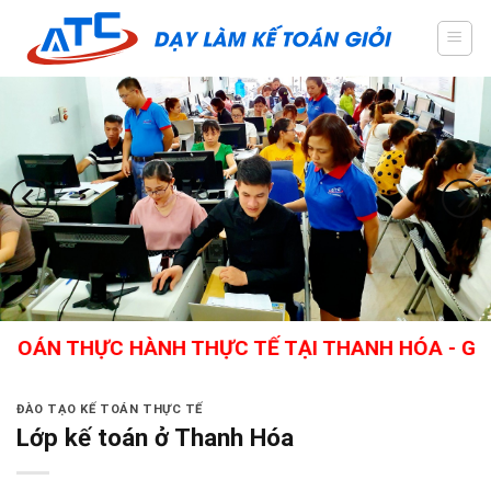
Skip
to
content
 THỰC HÀNH THỰC TẾ TẠI THANH HÓA - GIÁO VIÊ
ĐÀO TẠO KẾ TOÁN THỰC TẾ
Lớp kế toán ở Thanh Hóa