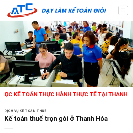
Skip
to
content
 KẾ TOÁN THỰC HÀNH THỰC TẾ TẠI THANH HÓA - 
DỊCH VỤ KẾ TOÁN THUẾ
Kế toán thuế trọn gói ở Thanh Hóa