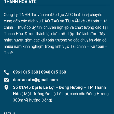
THANH HÓA ATC
Công ty TNHH Tư vấn và đào tạo ATC là đơn vị chuyên
cung cấp các dịch vụ ĐÀO TẠO và TƯ VẤN về kế toán – tài
chính – thuế có uy tín, chuyên nghiệp và chất lượng cao tại
Thanh Hóa. Được thành lập bởi một tập thể lãnh đạo đầy
nhiệt huyết gồm các kế toán trưởng và các chuyên viên có
nhiều năm kinh nghiệm trong lĩnh vực Tài chính – Kế toán –
Thuế.
0961 815 368
|
0948 815 368
daotao.atc@gmail.com
Số 01A45 Đại lộ Lê Lợi – Đông Hương – TP Thanh
Hóa
( Mặt đường Đại lộ Lê Lợi, cách cầu Đông Hương
300m về hướng Đông)