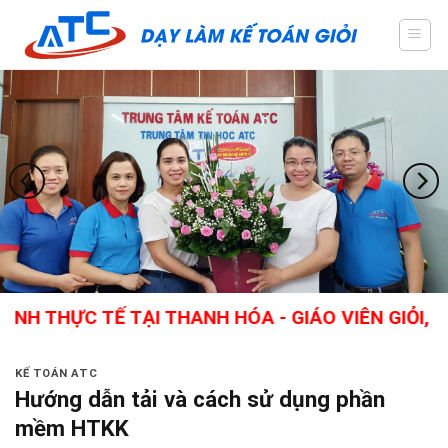
Skip
to
content
TẾ TẠI THANH HÓA - GIÁO VIÊN GIỎI, NHIỀU KI
KẾ TOÁN ATC
Hướng dẫn tải và cách sử dụng phần
mềm HTKK