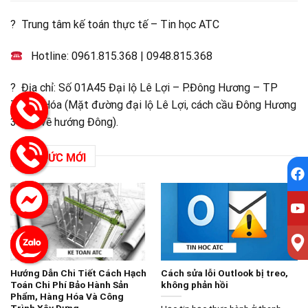
? Trung tâm kế toán thực tế – Tin học ATC
Hotline:
0961.815.368
|
0948.815.368
? Địa chỉ: Số 01A45 Đại lộ Lê Lợi – P.Đông Hương – TP
Thanh Hóa (Mặt đường đại lộ Lê Lợi, cách cầu Đông Hương
300m về hướng Đông).
TIN TỨC MỚI
Hướng Dẫn Chi Tiết Cách Hạch
Cách sửa lỗi Outlook bị treo,
Toán Chi Phí Bảo Hành Sản
không phản hồi
Phẩm, Hàng Hóa Và Công