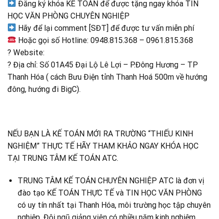
Đăng ký khóa KẾ TOÁN để được tặng ngay khóa TIN
HỌC VĂN PHÒNG CHUYÊN NGHIỆP
Hãy để lại comment [SĐT] để được tư vấn miễn phí
Hoặc gọi số Hotline: 0948.815.368 – 0961.815.368
? Website:
? Địa chỉ: Số 01A45 Đại Lộ Lê Lợi – P.Đông Hương – TP
Thanh Hóa ( cách Bưu Điện tỉnh Thanh Hoá 500m về hướng
đông, hướng đi BigC).
NẾU BẠN LÀ KẾ TOÁN MỚI RA TRƯỜNG “THIẾU KINH
NGHIỆM” THỰC TẾ HÃY THAM KHẢO NGAY KHÓA HỌC
TẠI TRUNG TÂM KẾ TOÁN ATC.
TRUNG TÂM KẾ TOÁN CHUYÊN NGHIỆP ATC là đơn vị
đào tạo KẾ TOÁN THỰC TẾ và TIN HỌC VĂN PHÒNG
có uy tín nhất tại Thanh Hóa, môi trường học tập chuyên
nghiệp. Đội ngũ giảng viên có nhiều năm kinh nghiệm