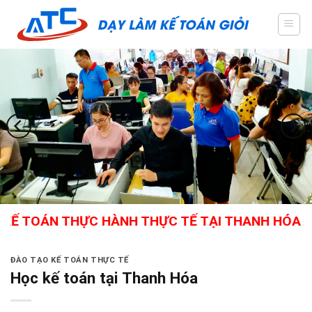
Skip
to
content
OÁN THỰC HÀNH THỰC TẾ TẠI THANH HÓA - GIÁO 
ĐÀO TẠO KẾ TOÁN THỰC TẾ
Học kế toán tại Thanh Hóa