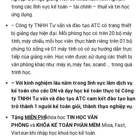
trong các lĩnh vực kế toán – tài chính – thuế và tin học
ứng dụng.
– Công ty TNHH Tư vấn và đào tạo ATC có trang thiết
bị giảng dạy hiện đại. Mỗi phòng học có trên 20 bộ máy
tính, máy chiếu, mỗi học viên thực hành riêng trên 01 bộ
chứng từ sống và 01 máy tính có có sự hướng dẫn trực
tiếp của giảng viên. Học viên được sử dụng các thiết bị
văn phòng khác như: máy in, máy fax, scand … trong quá
trình học.
– Với kinh nghiệm lâu năm trong lĩnh vực làm dịch vụ
kế toán cho các DN và dạy học kế toán thực tế
Công
ty TNHH Tư vấn và đào tạo ATC cam kết đào tạo bạn
trở thành 1 người kế toán giỏi, thành thạo nghiệp vụ.
Tặng
MIỄN PHÍ
khóa học
TIN HỌC VĂN
PHÒNG
và
KHÓA KẾ TOÁN PHẦN MỀM
Misa, Fast,
Vietsun khi nhập học khoá học kế toán.