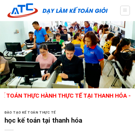
Skip
to
content
THỰC HÀNH THỰC TẾ TẠI THANH HÓA - GIÁO VIÊ
ĐÀO TẠO KẾ TOÁN THỰC TẾ
học kế toán tại thanh hóa