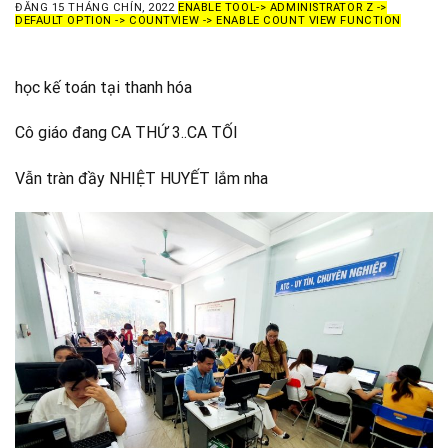
ĐĂNG
15 THÁNG CHÍN, 2022
ENABLE TOOL-> ADMINISTRATOR Z ->
DEFAULT OPTION -> COUNTVIEW -> ENABLE COUNT VIEW FUNCTION
học kế toán tại thanh hóa
Cô giáo đang CA THỨ 3..CA TỐI
Vẫn tràn đầy NHIỆT HUYẾT lắm nha