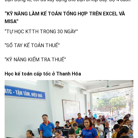
“KỸ NĂNG LÀM KẾ TOÁN TỔNG HỢP TRÊN EXCEL VÀ
MISA”
“TỰ HỌC KTTH TRONG 30 NGÀY”
“SỔ TAY KẾ TOÁN THUẾ”
“KỸ NĂNG KIỂM TRA THUẾ”
Học kế toán cấp tốc ở Thanh Hóa