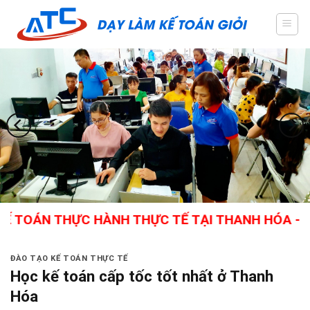
Skip
to
content
N THỰC HÀNH THỰC TẾ TẠI THANH HÓA - GIÁO VI
ĐÀO TẠO KẾ TOÁN THỰC TẾ
Học kế toán cấp tốc tốt nhất ở Thanh
Hóa