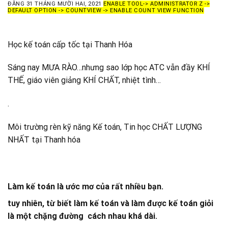
ĐĂNG
31 THÁNG MƯỜI HAI, 2021
ENABLE TOOL-> ADMINISTRATOR Z ->
DEFAULT OPTION -> COUNTVIEW -> ENABLE COUNT VIEW FUNCTION
Học kế toán cấp tốc tại Thanh Hóa
Sáng nay MƯA RÀO…nhưng sao lớp học ATC vẫn đầy KHÍ
THẾ, giáo viên giảng KHÍ CHẤT, nhiệt tình…
.
Môi trường rèn kỹ năng Kế toán, Tin học CHẤT LƯỢNG
NHẤT tại Thanh hóa
Làm kế toán là ước mơ của rất nhiều bạn.
tuy nhiên, từ biết làm kế toán và làm được kế toán giỏi
là một chặng đường cách nhau khá dài.