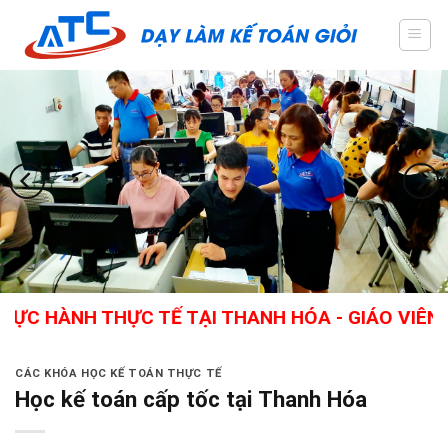
Skip
to
content
NH THỰC TẾ TẠI THANH HÓA - GIÁO VIÊN GIỎI,
CÁC KHÓA HỌC KẾ TOÁN THỰC TẾ
Học kế toán cấp tốc tại Thanh Hóa