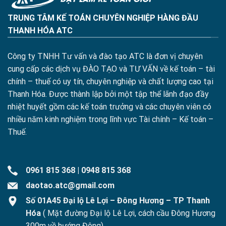
TRUNG TÂM KẾ TOÁN CHUYÊN NGHIỆP HÀNG ĐẦU
THANH HÓA ATC
Công ty TNHH Tư vấn và đào tạo ATC là đơn vị chuyên
cung cấp các dịch vụ ĐÀO TẠO và TƯ VẤN về kế toán – tài
chính – thuế có uy tín, chuyên nghiệp và chất lượng cao tại
Thanh Hóa. Được thành lập bởi một tập thể lãnh đạo đầy
nhiệt huyết gồm các kế toán trưởng và các chuyên viên có
nhiều năm kinh nghiệm trong lĩnh vực Tài chính – Kế toán –
Thuế.
0961 815 368
|
0948 815 368
daotao.atc@gmail.com
Số 01A45 Đại lộ Lê Lợi – Đông Hương – TP Thanh
Hóa
( Mặt đường Đại lộ Lê Lợi, cách cầu Đông Hương
300m về hướng Đông)