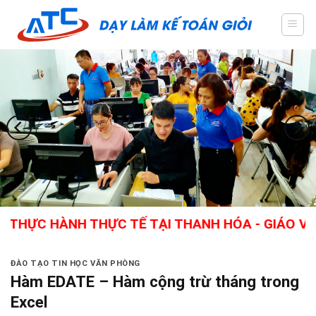
Skip
to
content
 HÀNH THỰC TẾ TẠI THANH HÓA - GIÁO VIÊN GIỎ
ĐÀO TẠO TIN HỌC VĂN PHÒNG
Hàm EDATE – Hàm cộng trừ tháng trong
Excel