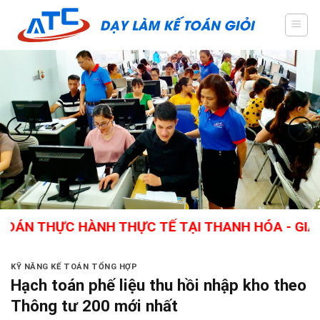
Skip
to
content
ỰC HÀNH THỰC TẾ TẠI THANH HÓA - GIÁO VIÊN G
KỸ NĂNG KẾ TOÁN TỔNG HỢP
Hạch toán phế liệu thu hồi nhập kho theo
Thông tư 200 mới nhất