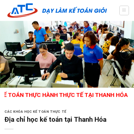
Skip
to
content
ÁN THỰC HÀNH THỰC TẾ TẠI THANH HÓA - GIÁO V
CÁC KHÓA HỌC KẾ TOÁN THỰC TẾ
Địa chỉ học kế toán tại Thanh Hóa