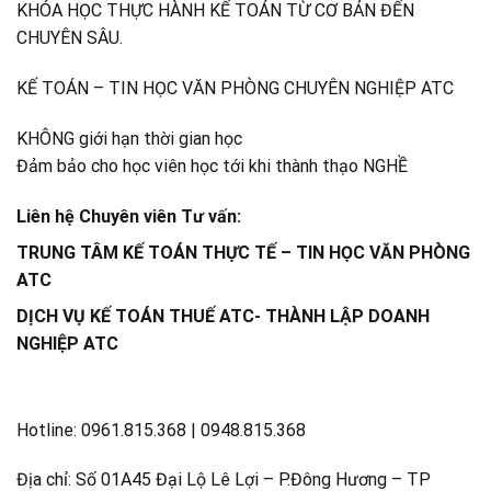
KHÓA HỌC THỰC HÀNH KẾ TOÁN TỪ CƠ BẢN ĐẾN
CHUYÊN SÂU.
KẾ TOÁN – TIN HỌC VĂN PHÒNG CHUYÊN NGHIỆP ATC
KHÔNG giới hạn thời gian học
Đảm bảo cho học viên học tới khi thành thạo NGHỀ
Liên hệ Chuyên viên Tư vấn:
TRUNG TÂM KẾ TOÁN THỰC TẾ – TIN HỌC VĂN PHÒNG
ATC
DỊCH VỤ KẾ TOÁN THUẾ ATC- THÀNH LẬP DOANH
NGHIỆP ATC
Hotline: 0961.815.368 | 0948.815.368
Địa chỉ: Số 01A45 Đại Lộ Lê Lợi – P.Đông Hương – TP