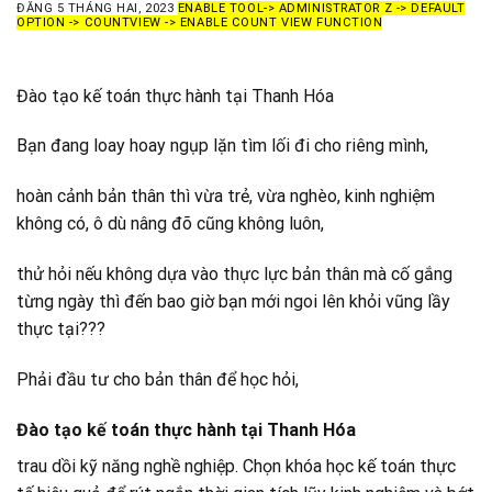
ĐĂNG
5 THÁNG HAI, 2023
ENABLE TOOL-> ADMINISTRATOR Z -> DEFAULT
OPTION -> COUNTVIEW -> ENABLE COUNT VIEW FUNCTION
Đào tạo kế toán thực hành tại Thanh Hóa
Bạn đang loay hoay ngụp lặn tìm lối đi cho riêng mình,
hoàn cảnh bản thân thì vừa trẻ, vừa nghèo, kinh nghiệm
không có, ô dù nâng đõ cũng không luôn,
thử hỏi nếu không dựa vào thực lực bản thân mà cố gắng
từng ngày thì đến bao giờ bạn mới ngoi lên khỏi vũng lầy
thực tại???
Phải đầu tư cho bản thân để học hỏi,
Đào tạo kế toán thực hành tại Thanh Hóa
trau dồi kỹ năng nghề nghiệp. Chọn khóa học kế toán thực