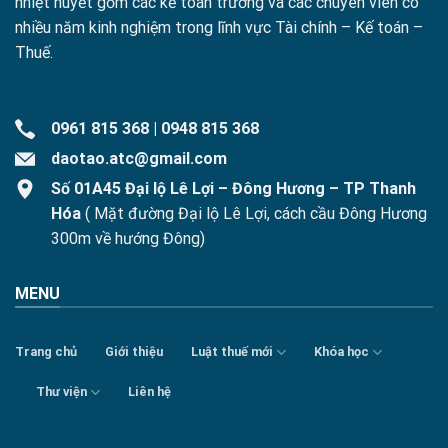
nhiệt huyết gồm các kế toán trưởng và các chuyên viên có
nhiều năm kinh nghiệm trong lĩnh vực Tài chính – Kế toán –
Thuế.
0961 815 368
|
0948 815 368
daotao.atc@gmail.com
Số 01A45 Đại lộ Lê Lợi – Đông Hương – TP Thanh
Hóa
( Mặt đường Đại lộ Lê Lợi, cách cầu Đông Hương
300m về hướng Đông)
MENU
Trang chủ
Giới thiệu
Luật thuế mới
Khóa học
Thư viện
Liên hệ