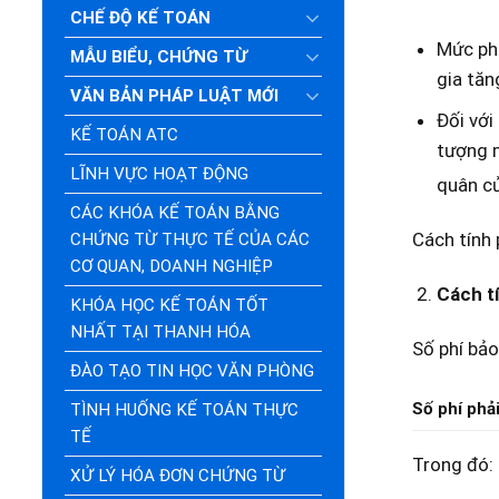
CHẾ ĐỘ KẾ TOÁN
Mức phí
MẪU BIỂU, CHỨNG TỪ
gia tăn
VĂN BẢN PHÁP LUẬT MỚI
Đối với
KẾ TOÁN ATC
tượng m
LĨNH VỰC HOẠT ĐỘNG
quân củ
CÁC KHÓA KẾ TOÁN BẰNG
Cách tính 
CHỨNG TỪ THỰC TẾ CỦA CÁC
CƠ QUAN, DOANH NGHIỆP
Cách tí
KHÓA HỌC KẾ TOÁN TỐT
NHẤT TẠI THANH HÓA
Số phí bảo
ĐÀO TẠO TIN HỌC VĂN PHÒNG
Số phí phả
TÌNH HUỐNG KẾ TOÁN THỰC
TẾ
Trong đó: 
XỬ LÝ HÓA ĐƠN CHỨNG TỪ