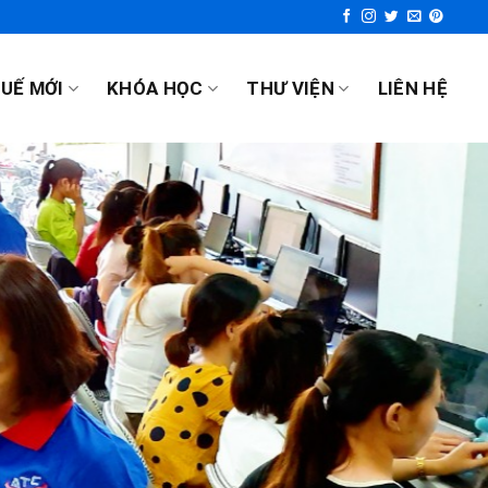
UẾ MỚI
KHÓA HỌC
THƯ VIỆN
LIÊN HỆ