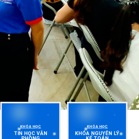
KHÓA HỌC
KHÓA HỌC
TIN HỌC VĂN
KHÓA NGUYÊN LÝ
PHÒNG
KẾ TOÁN