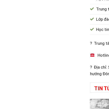
Trung 
Lớp đà
Học ti
? Trung t
Hotlin
? Địa chỉ
hướng Đôn
TIN T