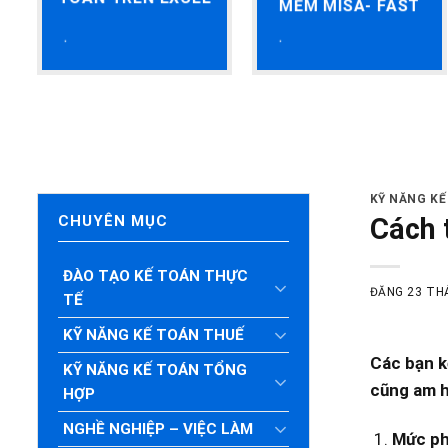
MỀM MISA- FAST
KỸ NĂNG KẾ
Cách 
CHUYÊN MỤC
ĐÀO TẠO KẾ TOÁN THỰC
ĐĂNG
23 TH
TẾ
KỸ NĂNG KẾ TOÁN THUẾ
Các bạn k
KỸ NĂNG KẾ TOÁN TỔNG
cũng am h
HỢP
NGHỀ NGHIỆP – VIỆC LÀM
Mức phí