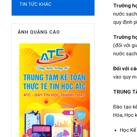
TIN TỨC KHÁC
Trường hợ
nước sạch 
quy định p
ẢNH QUẢNG CÁO
Trường hợ
(đối với g
nước sạch 
Đối với cá
vào quy mô
TRUNG TÂ
Đào tạo kế
Hóa, Học k
Học Kế