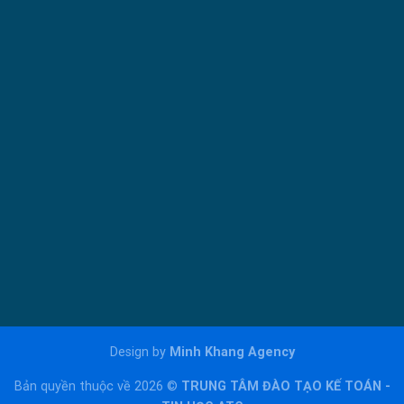
Design by
Minh Khang Agency
Bản quyền thuộc về 2026 ©
TRUNG TÂM ĐÀO TẠO KẾ TOÁN -