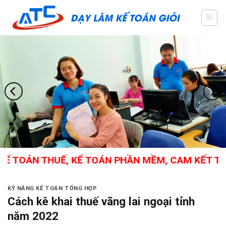
Skip
to
content
 TOÁN THUẾ, KẾ TOÁN PHẦN MỀM, CAM KẾT THÀNH
KỸ NĂNG KẾ TOÁN TỔNG HỢP
Cách kê khai thuế vãng lai ngoại tỉnh
năm 2022