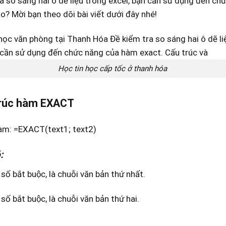
a so sáng hai ô dẽ liệu trong excel, bạn cần sử dụng đến c
o? Mời bạn theo dõi bài viết dưới đây nhé!
Học tin học cấp tốc ở thanh hóa
rúc hàm EXACT
àm: =EXACT(text1; text2)
:
ố bắt buộc, là chuỗi văn bản thứ nhất.
số bắt buộc, là chuỗi văn bản thứ hai.