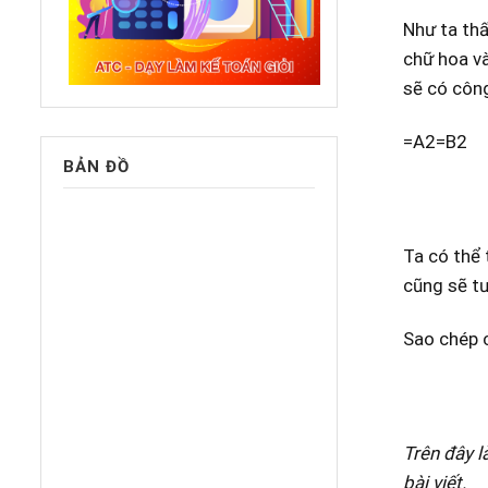
Như ta thấ
chữ hoa v
sẽ có công
=A2=B2
BẢN ĐỒ
Ta có thể 
cũng sẽ tư
Sao chép c
Trên đây l
bài viết.