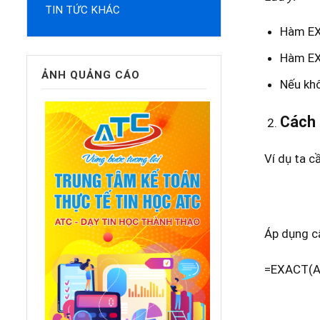
TIN TỨC KHÁC
Hàm EXA
Hàm EXA
ẢNH QUẢNG CÁO
Nếu khô
Cách
Ví dụ ta c
Áp dụng c
=EXACT(A