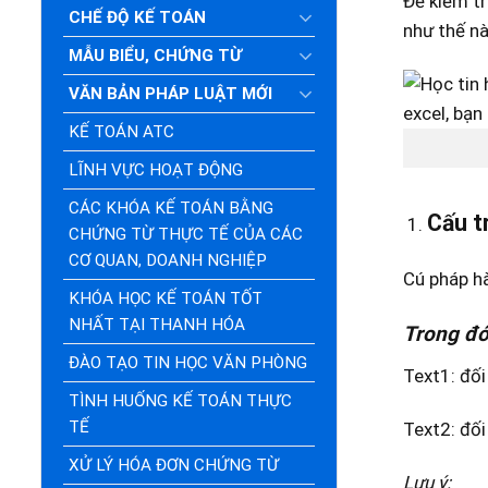
Đề kiểm tr
CHẾ ĐỘ KẾ TOÁN
như thế nà
MẪU BIỂU, CHỨNG TỪ
VĂN BẢN PHÁP LUẬT MỚI
KẾ TOÁN ATC
LĨNH VỰC HOẠT ĐỘNG
CÁC KHÓA KẾ TOÁN BẰNG
Cấu t
CHỨNG TỪ THỰC TẾ CỦA CÁC
CƠ QUAN, DOANH NGHIỆP
Cú pháp h
KHÓA HỌC KẾ TOÁN TỐT
NHẤT TẠI THANH HÓA
Trong đó
ĐÀO TẠO TIN HỌC VĂN PHÒNG
Text1: đối s
TÌNH HUỐNG KẾ TOÁN THỰC
TẾ
Text2: đối 
XỬ LÝ HÓA ĐƠN CHỨNG TỪ
Lưu ý: