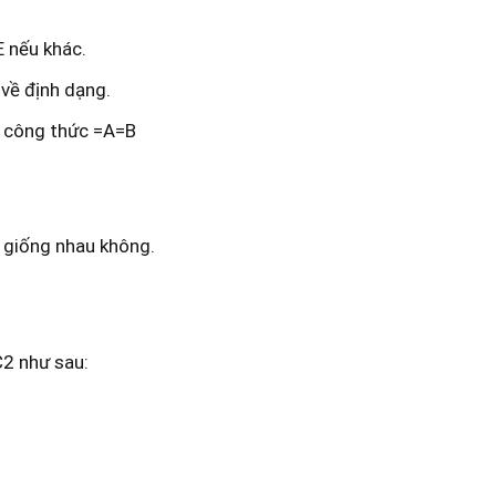
nếu khác.
ề định dạng.
g công thức =A=B
ó giống nhau không.
C2 như sau: