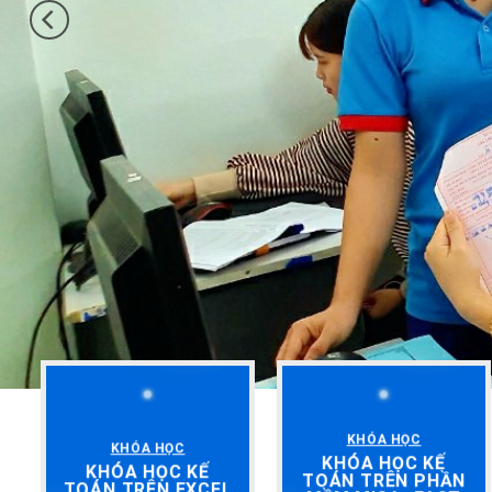
KHÓA HỌC
KHÓA HỌC
KHÓA HỌC KẾ
KHÓA HỌC KẾ
TOÁN TRÊN PHẦN
TOÁN TRÊN EXCEL