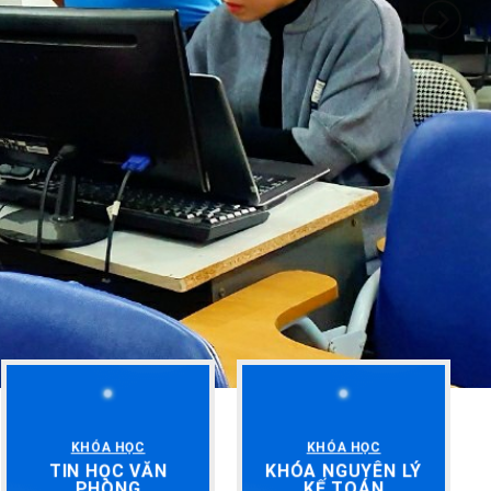
KHÓA HỌC
KHÓA HỌC
TIN HỌC VĂN
KHÓA NGUYÊN LÝ
PHÒNG
KẾ TOÁN