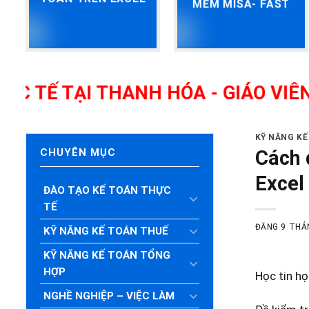
MỀM MISA- FAST
I THANH HÓA - GIÁO VIÊN GIỎI, 
KỸ NĂNG K
Cách 
CHUYÊN MỤC
Excel
ĐÀO TẠO KẾ TOÁN THỰC
TẾ
ĐĂNG
9 THÁ
KỸ NĂNG KẾ TOÁN THUẾ
KỸ NĂNG KẾ TOÁN TỔNG
HỢP
Học tin họ
NGHỀ NGHIỆP – VIỆC LÀM