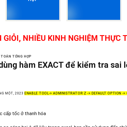
NHIỀU KINH NGHIỆM THỰC TẾ, HỌC
Ế TOÁN TỔNG HỢP
dùng hàm EXACT để kiểm tra sai lệ
NG MỘT, 2023
ENABLE TOOL-> ADMINISTRATOR Z -> DEFAULT OPTION -
c cấp tốc ở thanh hóa