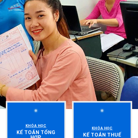
KHÓA HỌC
KHÓA HỌC
KẾ TOÁN TỔNG
KẾ TOÁN THUẾ
HỢP