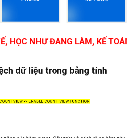
 NHƯ ĐANG LÀM, KẾ TOÁN TỔNG HỢ
ch dữ liệu trong bảng tính
> COUNTVIEW -> ENABLE COUNT VIEW FUNCTION