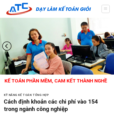
Skip
to
content
OÁN PHẦN MỀM, CAM KẾT THÀNH NGHỀ
KỸ NĂNG KẾ TOÁN TỔNG HỢP
Cách định khoản các chi phí vào 154
trong ngành công nghiệp