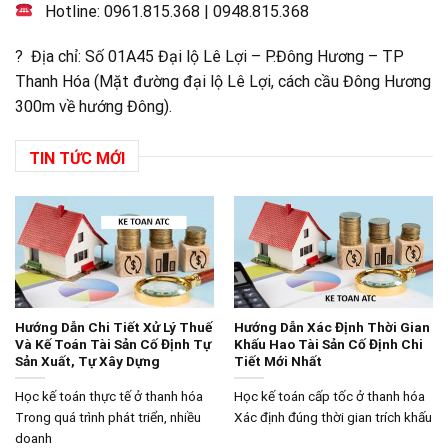
Hotline:
0961.815.368
|
0948.815.368
? Địa chỉ: Số 01A45 Đại lộ Lê Lợi – P.Đông Hương – TP
Thanh Hóa (Mặt đường đại lộ Lê Lợi, cách cầu Đông Hương
300m về hướng Đông).
TIN TỨC MỚI
Hướng Dẫn Chi Tiết Xử Lý Thuế
Hướng Dẫn Xác Định Thời Gian
Và Kế Toán Tài Sản Cố Định Tự
Khấu Hao Tài Sản Cố Định Chi
Sản Xuất, Tự Xây Dựng
Tiết Mới Nhất
Học kế toán thực tế ở thanh hóa
Học kế toán cấp tốc ở thanh hóa
Trong quá trình phát triển, nhiều
Xác định đúng thời gian trích khấu
doanh