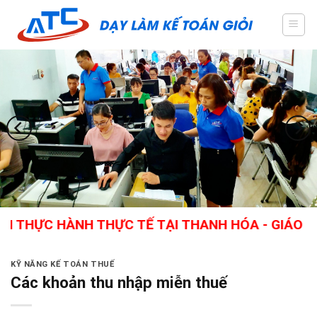
Skip
to
content
C HÀNH THỰC TẾ TẠI THANH HÓA - GIÁO VIÊN GI
KỸ NĂNG KẾ TOÁN THUẾ
Các khoản thu nhập miễn thuế