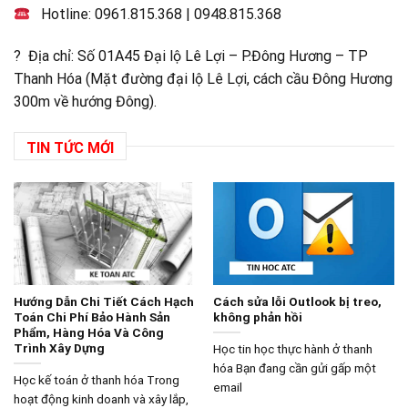
Hotline:
0961.815.368
|
0948.815.368
? Địa chỉ: Số 01A45 Đại lộ Lê Lợi – P.Đông Hương – TP
Thanh Hóa (Mặt đường đại lộ Lê Lợi, cách cầu Đông Hương
300m về hướng Đông).
TIN TỨC MỚI
Hướng Dẫn Chi Tiết Cách Hạch
Cách sửa lỗi Outlook bị treo,
Toán Chi Phí Bảo Hành Sản
không phản hồi
Phẩm, Hàng Hóa Và Công
Trình Xây Dựng
Học tin học thực hành ở thanh
hóa Bạn đang cần gửi gấp một
Học kế toán ở thanh hóa Trong
email
hoạt động kinh doanh và xây lắp,