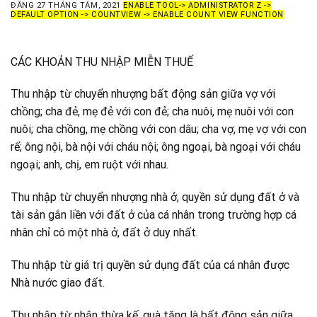
ĐĂNG
27 THÁNG TÁM, 2021
ENABLE TOOL-> ADMINISTRATOR Z ->
DEFAULT OPTION -> COUNTVIEW -> ENABLE COUNT VIEW FUNCTION
CÁC KHOẢN THU NHẬP MIỄN THUẾ
Thu nhập từ chuyển nhượng bất động sản giữa vợ với
chồng; cha đẻ, mẹ đẻ với con đẻ; cha nuôi, mẹ nuôi với con
nuôi; cha chồng, mẹ chồng với con dâu; cha vợ, mẹ vợ với con
rể; ông nội, bà nội với cháu nội; ông ngoại, bà ngoại với cháu
ngoại; anh, chị, em ruột với nhau.
Thu nhập từ chuyển nhượng nhà ở, quyền sử dụng đất ở và
tài sản gắn liền với đất ở của cá nhân trong trường hợp cá
nhân chỉ có một nhà ở, đất ở duy nhất.
Thu nhập từ giá trị quyền sử dụng đất của cá nhân được
Nhà nước giao đất.
Thu nhập từ nhận thừa kế, quà tặng là bất động sản giữa