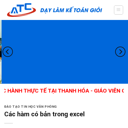
Skip
to
content
HỰC TẾ TẠI THANH HÓA - GIÁO VIÊN GIỎI, NHIỀ
ĐÀO TẠO TIN HỌC VĂN PHÒNG
Các hàm có bản trong excel