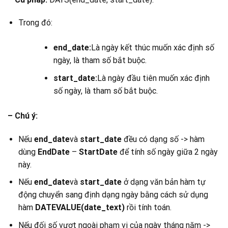
Trong đó:
end_date:
Là ngày kết thúc muốn xác định số
ngày, là tham số bắt buộc.
start_date:
Là ngày đầu tiên muốn xác định
số ngày, là tham số bắt buộc.
– Chú ý:
Nếu
end_date
và
start_date
đều có dạng số -> hàm
dùng
EndDate
–
StartDate
để tính số ngày giữa 2 ngày
này.
Nếu
end_date
và
start_date
ở dạng văn bản hàm tự
động chuyển sang định dạng ngày bằng cách sử dụng
hàm
DATEVALUE(date_text)
rồi tính toán.
Nếu đối số vượt ngoài phạm vi của ngày tháng năm ->