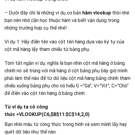
– Dưới đây chỉ là những ví dụ cơ bản
hàm vlookup
thôi nhé
bạn nên nhớ cần học thuộc hàm và biết vận dụng trong
những trường hợp cụ thể nhé!
Ví dụ 1: Hãy điền tên vào cột tên hàng dựa vào ký tự của
cột mã hàng lấy tham chiếu từ bảng phụ.
Tóm tắt ngắn ví dụ: nghĩa là bạn nhìn cột mã hàng ở bảng
chính nó sẽ trùng với mã hàng ở cột bảng phụ bây giờ mình
phải làm thế nào để từ dữ liệu cột mã hàng bảng chính tham
chiếu xuống bảng phụ cho nó hiểu G =”Gà”, V=”Vịt”, C=”Chó”
để điền vào cột tên hàng ở bảng chính.
Từ ví dụ ta có công
thức
=VLOOKUP(C6,$B$11:$C$14,2,0)
Bạn nhìn màu từ công thức trong hình và xem mình lấy hay
quét dữ liệu như thế nào.