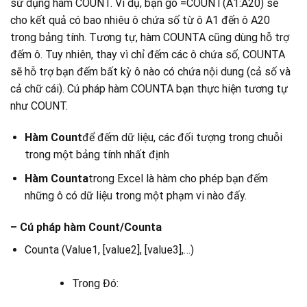
sử dụng hàm COUNT. Ví dụ, bạn gõ =COUNT(A1:A20) sẽ
cho kết quả có bao nhiêu ô chứa số từ ô A1 đến ô A20
trong bảng tính. Tương tự, hàm COUNTA cũng dùng hỗ trợ
đếm ô. Tuy nhiên, thay vì chỉ đếm các ô chứa số, COUNTA
sẽ hỗ trợ bạn đếm bất kỳ ô nào có chứa nội dung (cả số và
cả chữ cái). Cú pháp hàm COUNTA bạn thực hiện tương tự
như COUNT.
Hàm Count
để đếm dữ liệu, các đối tượng trong chuỗi
trong một bảng tính nhất định
Hàm Counta
trong Excel là hàm cho phép bạn đếm
những ô có dữ liệu trong một phạm vi nào đấy.
– Cú pháp hàm Count/Counta
Counta (Value1, [value2], [value3],…)
Trong Đó: