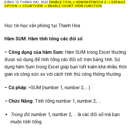
ĐĂNG
15 THÁNG HAI, 2022
ENABLE TOOL-> ADMINISTRATOR Z -> DEFAULT
OPTION -> COUNTVIEW -> ENABLE COUNT VIEW FUNCTION
Học tin học văn phòng tại Thanh Hóa
Hàm SUM: Hàm tính tổng các đối số
– Công dụng của hàm Sum:
Hàm SUM trong Excel thường
được sử dụng để tính tổng các đối số trên bảng tính. Sử
dụng hàm Sum trong Excel giúp bạn tiết kiệm khá nhiều thời
gian và công sức so với cách tính thủ công thông thường
– Cú pháp:
=SUM (number 1, number 2, …)
–
Chức Năng:
Tính tổng number 1, number 2, …
Trong đó
: number 1, number 2, … là các đối số mà bạn
muốn tính tổng