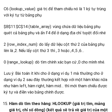
C6 (lookup_value): giá trị để tham chiếu nó là 1 ký tự trùng
với ký tự từ bảng phụ
$B$11:$C$14 (table_array): vùng chứa dữ liệu bảng phụ
quét cả bảng phụ và ấn F4 để ở dạng địa chỉ tuyệt đối nhé
2 (row_index_num): do lấy dữ liệu cột thứ 2 của bảng phụ
lên là ,2. Nếu lấy cột thứ 3 thì , 3 hoặc ,4 ,5 ,6…
0 (range_lookup): dò tìm chính xác bạn cứ ,0 cho mình nhé.
Lưu ý: Bài toán ít khi cho ở dạng ví dụ 1 mà thường cho ở
dạng ví dụ 2 sau đây thường kết hợp với một hàm khác nữa
như hàm left, hàm right, hàm mid… thì mới tham chiếu được
ký tự và điền vào bảng chính được.
Hàm dò tìm theo hàng: HLOOKUP (giá trị tìm, mảng
giá trị, chỉ số dòng) (kết quả sẽ trả về giá trị của một