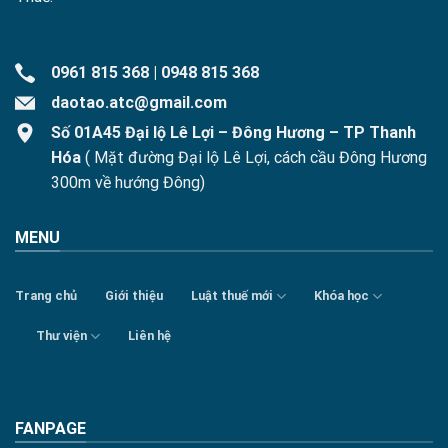
0961 815 368
|
0948 815 368
daotao.atc@gmail.com
Số 01A45 Đại lộ Lê Lợi – Đông Hương – TP Thanh
Hóa
( Mặt đường Đại lộ Lê Lợi, cách cầu Đông Hương
300m về hướng Đông)
MENU
Trang chủ
Giới thiệu
Luật thuế mới
Khóa học
Thư viện
Liên hệ
FANPAGE