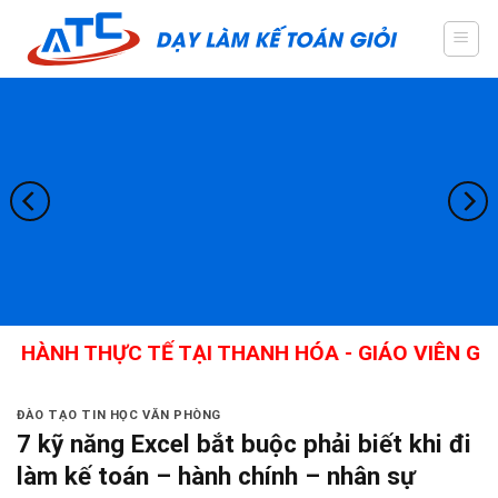
Skip
to
content
 THỰC TẾ TẠI THANH HÓA - GIÁO VIÊN GIỎI, NH
ĐÀO TẠO TIN HỌC VĂN PHÒNG
7 kỹ năng Excel bắt buộc phải biết khi đi
làm kế toán – hành chính – nhân sự