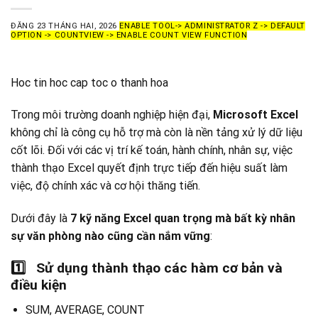
ĐĂNG
23 THÁNG HAI, 2026
ENABLE TOOL-> ADMINISTRATOR Z -> DEFAULT
OPTION -> COUNTVIEW -> ENABLE COUNT VIEW FUNCTION
Hoc tin hoc cap toc o thanh hoa
Trong môi trường doanh nghiệp hiện đại,
Microsoft Excel
không chỉ là công cụ hỗ trợ mà còn là nền tảng xử lý dữ liệu
cốt lõi. Đối với các vị trí kế toán, hành chính, nhân sự, việc
thành thạo Excel quyết định trực tiếp đến hiệu suất làm
việc, độ chính xác và cơ hội thăng tiến.
Dưới đây là
7 kỹ năng Excel quan trọng mà bất kỳ nhân
sự văn phòng nào cũng cần nắm vững
:
1️
Sử dụng thành thạo các hàm cơ bản và
điều kiện
SUM, AVERAGE, COUNT