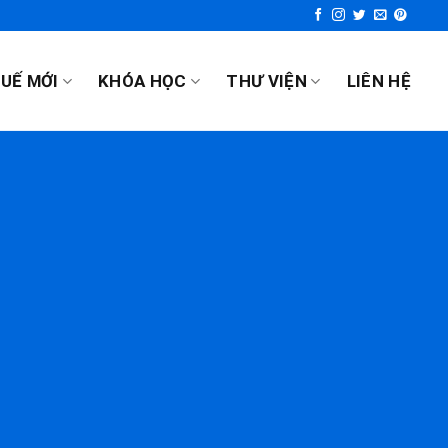
UẾ MỚI
KHÓA HỌC
THƯ VIỆN
LIÊN HỆ