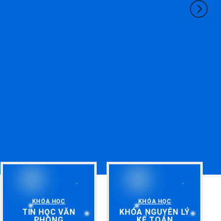
KHÓA HỌC
KHÓA HỌC
TIN HỌC VĂN
KHÓA NGUYÊN LÝ
PHÒNG
KẾ TOÁN