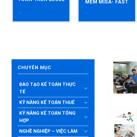
MỀM MISA- FAST
CHUYÊN MỤC
ĐÀO TẠO KẾ TOÁN THỰC
TẾ
KỸ NĂNG KẾ TOÁN THUẾ
KỸ NĂNG KẾ TOÁN TỔNG
HỢP
NGHỀ NGHIỆP – VIỆC LÀM