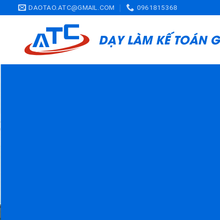
Skip
DAOTAO.ATC@GMAIL.COM
0961815368
to
content