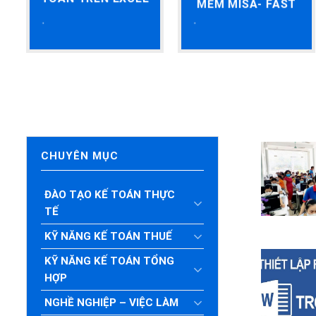
MỀM MISA- FAST
CHUYÊN MỤC
ĐÀO TẠO KẾ TOÁN THỰC
TẾ
KỸ NĂNG KẾ TOÁN THUẾ
KỸ NĂNG KẾ TOÁN TỔNG
HỢP
NGHỀ NGHIỆP – VIỆC LÀM