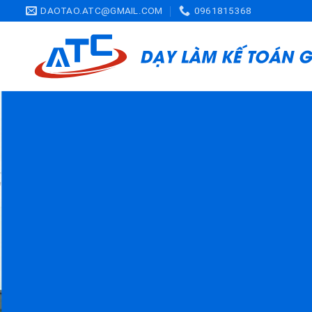
Skip
DAOTAO.ATC@GMAIL.COM
0961815368
to
content