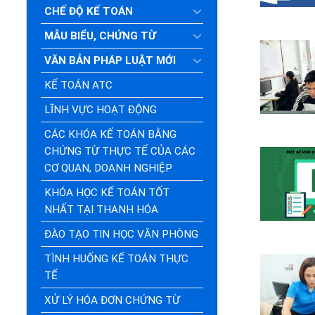
CHẾ ĐỘ KẾ TOÁN
MẪU BIỂU, CHỨNG TỪ
VĂN BẢN PHÁP LUẬT MỚI
KẾ TOÁN ATC
LĨNH VỰC HOẠT ĐỘNG
CÁC KHÓA KẾ TOÁN BẰNG
CHỨNG TỪ THỰC TẾ CỦA CÁC
CƠ QUAN, DOANH NGHIỆP
KHÓA HỌC KẾ TOÁN TỐT
NHẤT TẠI THANH HÓA
ĐÀO TẠO TIN HỌC VĂN PHÒNG
TÌNH HUỐNG KẾ TOÁN THỰC
TẾ
XỬ LÝ HÓA ĐƠN CHỨNG TỪ