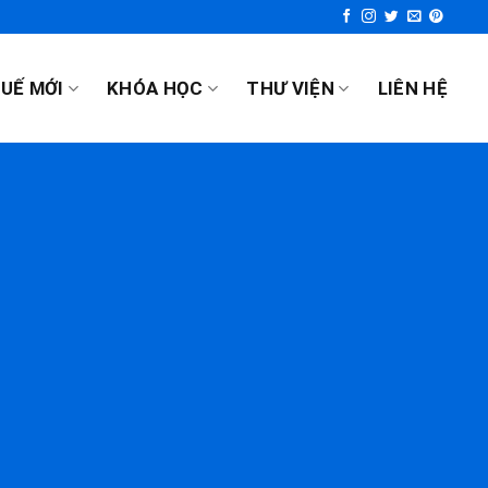
UẾ MỚI
KHÓA HỌC
THƯ VIỆN
LIÊN HỆ