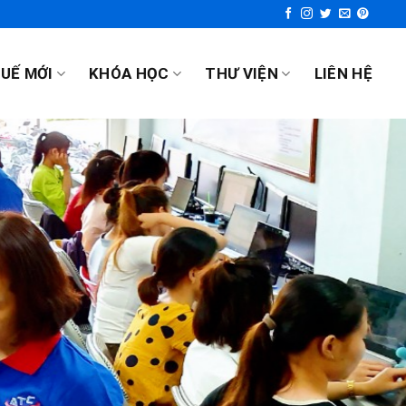
UẾ MỚI
KHÓA HỌC
THƯ VIỆN
LIÊN HỆ