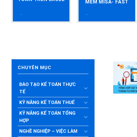
MỀM MISA- FAST
CHUYÊN MỤC
ĐÀO TẠO KẾ TOÁN THỰC
TẾ
KỸ NĂNG KẾ TOÁN THUẾ
KỸ NĂNG KẾ TOÁN TỔNG
HỢP
NGHỀ NGHIỆP – VIỆC LÀM