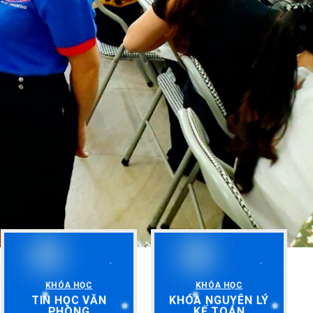
KHÓA HỌC
KHÓA HỌC
TIN HỌC VĂN
KHÓA NGUYÊN LÝ
PHÒNG
KẾ TOÁN