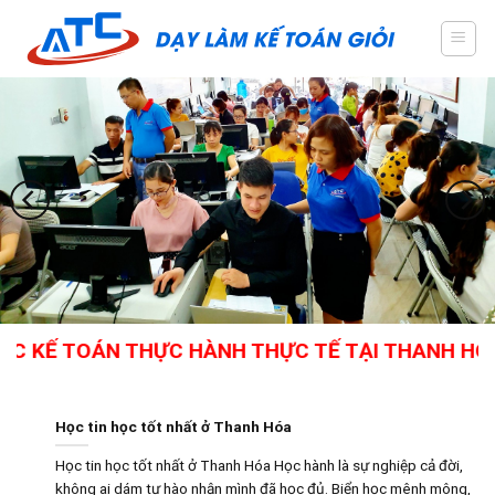
Skip
to
content
 KẾ TOÁN THỰC HÀNH THỰC TẾ TẠI THANH HÓA - 
Học tin học tốt nhất ở Thanh Hóa
Học tin học tốt nhất ở Thanh Hóa Học hành là sự nghiệp cả đời,
không ai dám tự hào nhận mình đã học đủ. Biển học mênh mông,