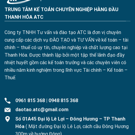
TRUNG TÂM KẾ TOÁN CHUYÊN NGHIỆP HÀNG ĐẦU
THANH HÓA ATC
Công ty TNHH Tư vấn và đào tạo ATC là đơn vị chuyên
cung cấp các dịch vụ ĐÀO TẠO và TƯ VẤN về kế toán – tài
chính – thuế có uy tín, chuyên nghiệp và chất lượng cao tại
Thanh Hóa. Được thành lập bởi một tập thể lãnh đạo đầy
nhiệt huyết gồm các kế toán trưởng và các chuyên viên có
nhiều năm kinh nghiệm trong lĩnh vực Tài chính – Kế toán –
Thuế.
0961 815 368
|
0948 815 368
daotao.atc@gmail.com
Số 01A45 Đại lộ Lê Lợi – Đông Hương – TP Thanh
Hóa
( Mặt đường Đại lộ Lê Lợi, cách cầu Đông Hương
300m về hướng Đông)