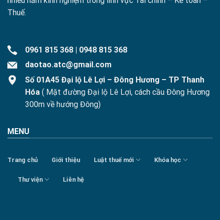
nhiều năm kinh nghiệm trong lĩnh vực Tài chính – Kế toán –
Thuế.
0961 815 368
|
0948 815 368
daotao.atc@gmail.com
Số 01A45 Đại lộ Lê Lợi – Đông Hương – TP Thanh
Hóa
( Mặt đường Đại lộ Lê Lợi, cách cầu Đông Hương
300m về hướng Đông)
MENU
Trang chủ
Giới thiệu
Luật thuế mới
Khóa học
Thư viện
Liên hệ