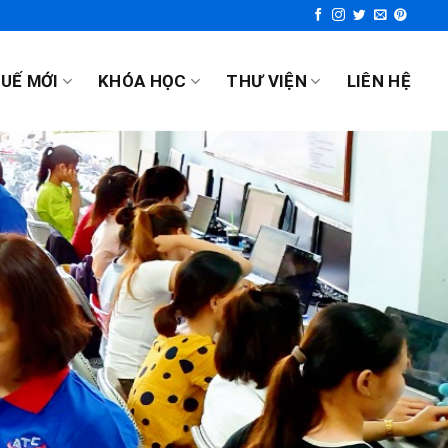
UẾ MỚI
KHÓA HỌC
THƯ VIỆN
LIÊN HỆ