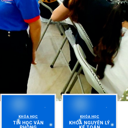
KHÓA HỌC
KHÓA HỌC
TIN HỌC VĂN
KHÓA NGUYÊN LÝ
PHÒNG
KẾ TOÁN