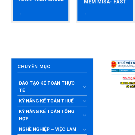
MỀM MISA- FAST
CHUYÊN MỤC
ĐÀO TẠO KẾ TOÁN THỰC
TẾ
KỸ NĂNG KẾ TOÁN THUẾ
KỸ NĂNG KẾ TOÁN TỔNG
HỢP
NGHỀ NGHIỆP – VIỆC LÀM