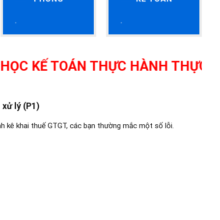
Ế TOÁN THỰC HÀNH THỰC TẾ TẠI T
 xử lý (P1)
nh kê khai thuế GTGT, các bạn thường mắc một số lỗi.