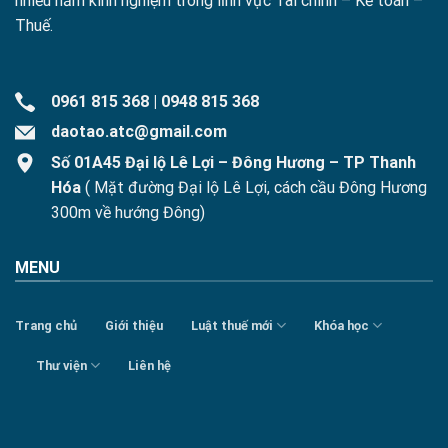
nhiều năm kinh nghiệm trong lĩnh vực Tài chính – Kế toán –
Thuế.
0961 815 368
|
0948 815 368
daotao.atc@gmail.com
Số 01A45 Đại lộ Lê Lợi – Đông Hương – TP Thanh
Hóa
( Mặt đường Đại lộ Lê Lợi, cách cầu Đông Hương
300m về hướng Đông)
MENU
Trang chủ
Giới thiệu
Luật thuế mới
Khóa học
Thư viện
Liên hệ